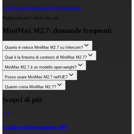
Crea Account
Visualizza Documentazione
Paghi solo per i token che usi.
MiniMax M2.7: domande frequenti
Quanto è veloce MiniMax M2.7 su Infercom?
Qual è la finestra di contesto di MiniMax M2.7?
MiniMax M2.7 è un modello open-weight?
Posso usare MiniMax M2.7 nell'UE?
Quanto costa MiniMax M2.7?
Scopri di più
Guida configurazione API