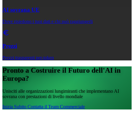
AI sovrana UE
Dove risiedono i tuoi dati e chi può raggiungerli
Prezzi
Prezzi trasparenti per-token
Pronto a Costruire il Futuro dell'AI in
Europa?
Unisciti alle organizzazioni lungimiranti che implementano AI
sovrana con prestazioni di livello mondiale
Inizia Subito
Contatta il Team Commerciale