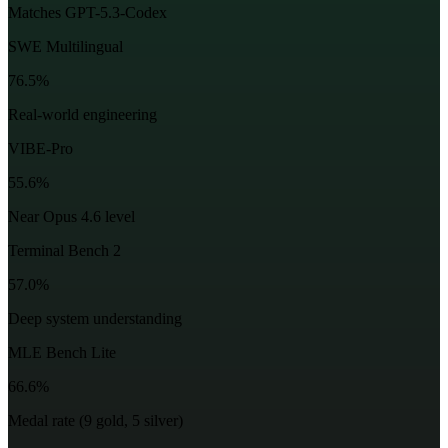
Matches GPT-5.3-Codex
SWE Multilingual
76.5%
Real-world engineering
VIBE-Pro
55.6%
Near Opus 4.6 level
Terminal Bench 2
57.0%
Deep system understanding
MLE Bench Lite
66.6%
Medal rate (9 gold, 5 silver)