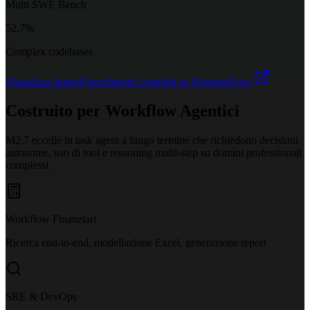
Multi SWE Bench
52.7%
Complex codebases
Visualizza dettagli benchmark completi su HuggingFace
Costruito per Workflow Agentici
M2.7 eccelle in task agent a lungo termine che richiedono decisioni
autonome, uso di tool e reasoning multi-step su domini professionali
complessi.
Workflow Finanziari
Ricerca end-to-end, modellazione Excel, generazione report
SRE & DevOps