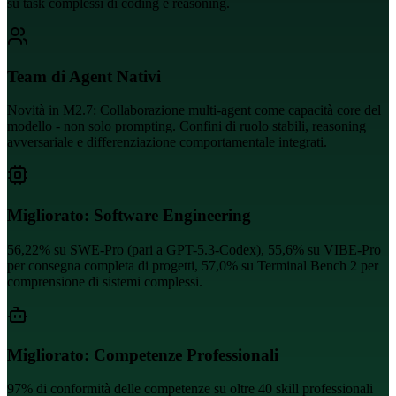
su task complessi di coding e reasoning.
Team di Agent Nativi
Novità in M2.7: Collaborazione multi-agent come capacità core del
modello - non solo prompting. Confini di ruolo stabili, reasoning
avversariale e differenziazione comportamentale integrati.
Migliorato: Software Engineering
56,22% su SWE-Pro (pari a GPT-5.3-Codex), 55,6% su VIBE-Pro
per consegna completa di progetti, 57,0% su Terminal Bench 2 per
comprensione di sistemi complessi.
Migliorato: Competenze Professionali
97% di conformità delle competenze su oltre 40 skill professionali