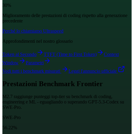
30%
Miglioramento delle prestazioni di coding rispetto alla generazione
precedente
Perché lo chiamiamo Ultraspeed
Approfondimenti nel nostro glossario
Token al Secondo
TTFT (Time to First Token)
Context
Window
Parametri
Vedi tutti i benchmark misurati
Leggi l'annuncio ufficiale
Prestazioni Benchmark Frontier
M2.7 raggiunge punteggi top-tier su benchmark di coding,
engineering e ML - eguagliando o superando GPT-5.3-Codex su
SWE-Pro.
SWE-Pro
56.22%