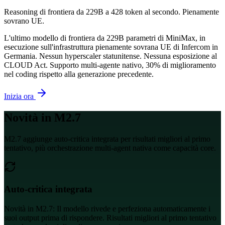
Reasoning di frontiera da 229B a 428 token al secondo. Pienamente
sovrano UE.
L'ultimo modello di frontiera da 229B parametri di MiniMax, in
esecuzione sull'infrastruttura pienamente sovrana UE di Infercom in
Germania. Nessun hyperscaler statunitense. Nessuna esposizione al
CLOUD Act. Supporto multi-agente nativo, 30% di miglioramento
nel coding rispetto alla generazione precedente.
Inizia ora
Novità in M2.7
M2.7 aggiunge auto-critica integrata per risultati migliori al primo
tentativo, più orchestrazione multi-agent nativa come capacità core.
Auto-critica integrata
Novità in M2.7: Il modello rivede e perfeziona automaticamente i
suoi output prima di rispondere. Risultati migliori al primo tentativo