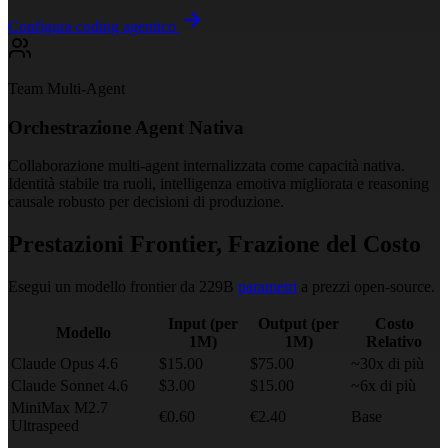
Configura coding agentico
Team Multi-Agent
Orchestrazione Agent Nativa
Collaborazione multi-agent internalizzata come capacità nativa.
Identità stabile tra ruoli, intelligenza emotiva migliorata e reasoning
causale robusto per decisioni di produzione.
Prestazioni Frontier, Frazione del Costo
Esegui un modello frontier da 229B
parametri
a prezzi open-source.
Input (per
Output (per
Costo
Modello
1M)
1M)
Relativo
Claude Opus 4.6
$15.00
$75.00
~30x di più
Claude Sonnet 4.6
$3.00
$15.00
~6x di più
MiniMax M2.7
€0.60
€2.40
Base
Ultraspeed