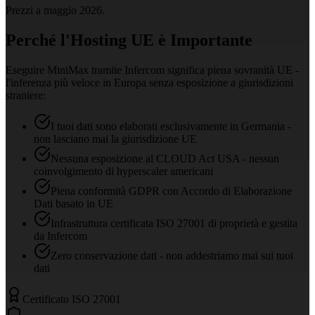
Prezzi a maggio 2026.
Perché l'Hosting UE è Importante
Eseguire MiniMax tramite Infercom significa piena sovranità UE -
l'inferenza più veloce in Europa senza esposizione a giurisdizioni
straniere:
I tuoi dati sono elaborati esclusivamente in Germania -
non lasciano mai la giurisdizione UE
Nessuna esposizione al CLOUD Act USA - nessun
coinvolgimento di hyperscaler americani
Piena conformità GDPR con Accordo di Elaborazione
Dati basato in UE
Infrastruttura certificata ISO 27001 di proprietà e gestita
da Infercom
Zero conservazione dati - non addestriamo mai sui tuoi
dati
Certificato ISO 27001