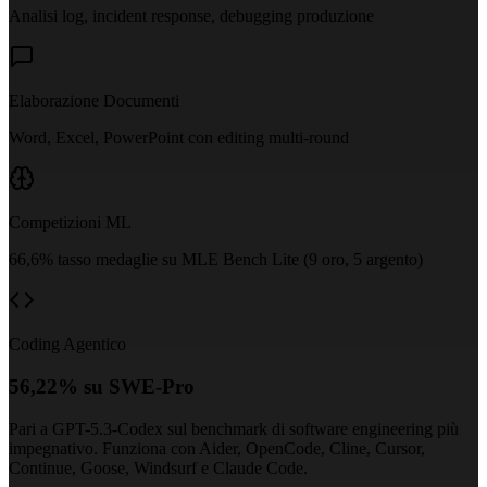
Analisi log, incident response, debugging produzione
Elaborazione Documenti
Word, Excel, PowerPoint con editing multi-round
Competizioni ML
66,6% tasso medaglie su MLE Bench Lite (9 oro, 5 argento)
Coding Agentico
56,22% su SWE-Pro
Pari a GPT-5.3-Codex sul benchmark di software engineering più
impegnativo. Funziona con Aider, OpenCode, Cline, Cursor,
Continue, Goose, Windsurf e Claude Code.