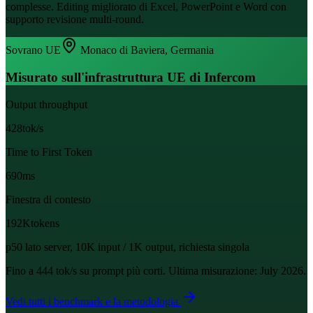
complesse. Editing migliorato di Excel, PowerPoint e Word con
supporto revisione multi-round.
Sovrano UE
Monaco di Baviera, Germania
Misurato sull'infrastruttura UE di Infercom
Output throughput
428
tok/s
Time to First Token
690
ms
Finestra di contesto
192K
tokens
p50 lato server, 10K input / 1K output, richiesta singola
Fino a 444 tok/s su prompt più corti.
Ultima misurazione: July 2026.
Vedi tutti i benchmark e la metodologia