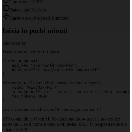
Conforme GDPR
Datacenter Tedesco
Hardware di Proprietà Infercom
Inizia in pochi minuti
quickstart.py
from openai import OpenAI

client = OpenAI(

    api_key="your-infercom-key",

    base_url="https://api.infercom.ai/v1"

)

response = client.chat.completions.create(

    model="MiniMax-M2.7",

    messages=[{"role": "user", "content": "Your prompt 
    max_tokens=4096

)

print(response.choices[0].message.content)
API compatibile OpenAI. Sostituzione drop-in per il tuo codice
esistente. Usa il nome modello MiniMax M2.7 Ultraspeed nelle tue
chiamate API.