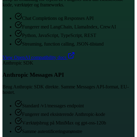
kode, værktøjer og frameworks.
Chat Completions og Responses API
Fungerer med LangChain, LlamaIndex, CrewAI
Python, JavaScript, TypeScript, REST
Streaming, function calling, JSON-tilstand
View OpenAI compatibility docs
Anthropic SDK
Anthropic Messages API
Brug Anthropic SDK direkte. Samme Messages API-format, EU-
hostet.
Standard /v1/messages endpoint
Fungerer med eksisterende Anthropic-kode
Værktøjsbrug på MiniMax og gpt-oss-120b
Samme autentificeringsmønstre