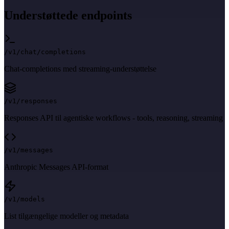
Understøttede endpoints
/v1/chat/completions
Chat-completions med streaming-understøttelse
/v1/responses
Responses API til agentiske workflows - tools, reasoning, streaming
/v1/messages
Anthropic Messages API-format
/v1/models
List tilgængelige modeller og metadata