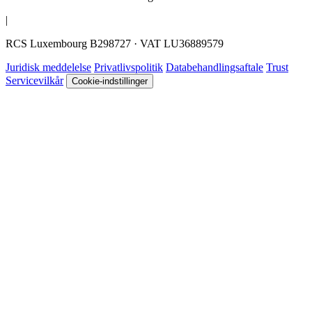
|
RCS Luxembourg B298727 · VAT LU36889579
Juridisk meddelelse
Privatlivspolitik
Databehandlingsaftale
Trust
Servicevilkår
Cookie-indstillinger