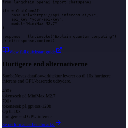
from langchain_openai import ChatOpenAI

llm = ChatOpenAI(

    base_url="https://api.infercom.ai/v1",

    api_key="your-api-key",

    model="MiniMax-M2.7"

)

response = llm.invoke("Explain quantum computing")

print(response.content)
View full quickstart guide
Hurtigere end alternativerne
SambaNovas dataflow-arkitektur leverer op til 10x hurtigere
inferens end GPU-baserede udbydere.
400+
tokens/sek på MiniMax M2.7
700+
tokens/sek på gpt-oss-120b
Op til 10x
hurtigere end GPU-inferens
Se performance-benchmarks