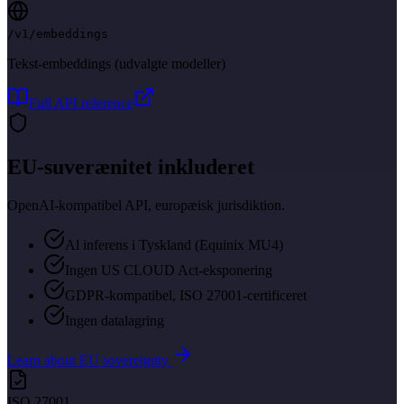
/v1/embeddings
Tekst-embeddings (udvalgte modeller)
Full API reference
EU-suverænitet inkluderet
OpenAI-kompatibel API, europæisk jurisdiktion.
Al inferens i Tyskland (Equinix MU4)
Ingen US CLOUD Act-eksponering
GDPR-kompatibel, ISO 27001-certificeret
Ingen datalagring
Learn about EU sovereignty
ISO 27001