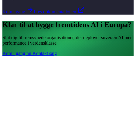
Kom i gang
Læs dokumentationen
Klar til at bygge fremtidens AI i Europa?
Slut dig til fremsynede organisationer, der deployer suveræn AI med
performance i verdensklasse
Kom i gang nu
Kontakt salg