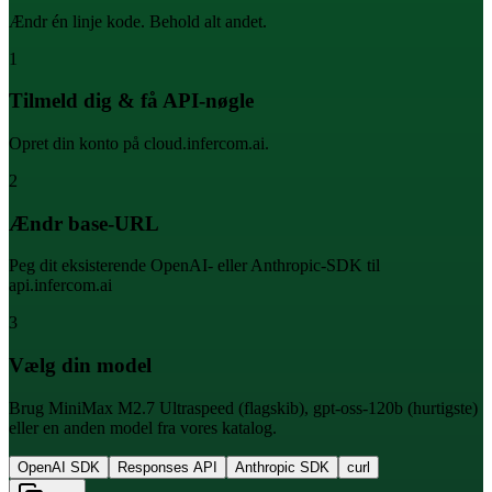
Ændr én linje kode. Behold alt andet.
1
Tilmeld dig & få API-nøgle
Opret din konto på cloud.infercom.ai.
2
Ændr base-URL
Peg dit eksisterende OpenAI- eller Anthropic-SDK til
api.infercom.ai
3
Vælg din model
Brug MiniMax M2.7 Ultraspeed (flagskib), gpt-oss-120b (hurtigste)
eller en anden model fra vores katalog.
OpenAI SDK
Responses API
Anthropic SDK
curl