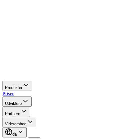
Produkter
Priser
Udviklere
Partnere
Virksomhed
da