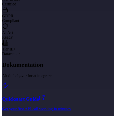
Certified
GDPR
Compliant
AI Act
Ready
Tier III+
Datacenter
Dokumentation
Alt du behøver for at integrere
Quickstart Guide
Get your first API call working in minutes