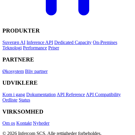
PRODUKTER
Suveræn AI
Inference API
Dedicated Capacity
On-Premises
Teknologi
Performance
Priser
PARTNERE
Økosystem
Bliv partner
UDVIKLERE
Kom i gang
Dokumentation
API Reference
API Compatibility
Ordliste
Status
VIRKSOMHED
Om os
Kontakt
Nyheder
© 2026 Infercom SCS. Alle rettigheder forbeholdes.