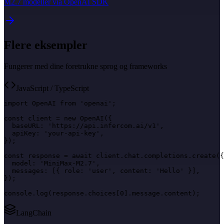
M2.7 modeller via OpenAI SDK
Flere eksempler
Fungerer med dine foretrukne sprog og frameworks
JavaScript / TypeScript
import OpenAI from 'openai';

const client = new OpenAI({

  baseURL: 'https://api.infercom.ai/v1',

  apiKey: 'your-api-key',

});

const response = await client.chat.completions.create({

  model: 'MiniMax-M2.7',

  messages: [{ role: 'user', content: 'Hello' }],

});

console.log(response.choices[0].message.content);
LangChain