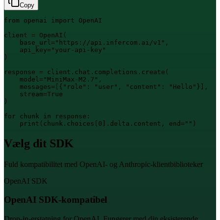
Copy
from openai import OpenAI

client = OpenAI(

    base_url="https://api.infercom.ai/v1",

    api_key="your-api-key"

)

response = client.chat.completions.create(

    model="MiniMax-M2.7",

    messages=[{"role": "user", "content": "Hello"}],

    stream=True

)

for chunk in response:

    print(chunk.choices[0].delta.content, end="")
Vælg dit SDK
Fuld kompatibilitet med OpenAI- og Anthropic-klientbiblioteker
OpenAI SDK
OpenAI SDK-kompatibel
Drop-in-erstatning for OpenAI. Fungerer med din eksisterende