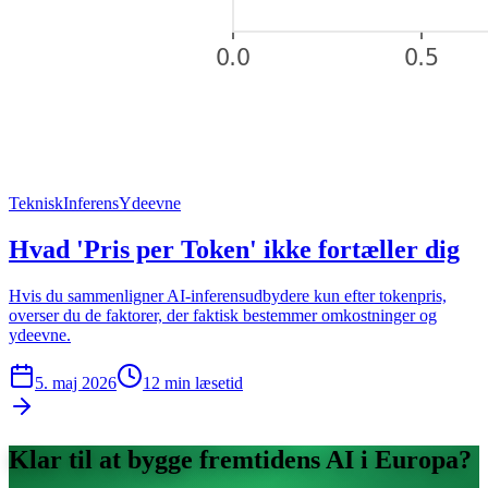
Teknisk
Inferens
Ydeevne
Hvad 'Pris per Token' ikke fortæller dig
Hvis du sammenligner AI-inferensudbydere kun efter tokenpris,
overser du de faktorer, der faktisk bestemmer omkostninger og
ydeevne.
5. maj 2026
12
min læsetid
Klar til at bygge fremtidens AI i Europa?