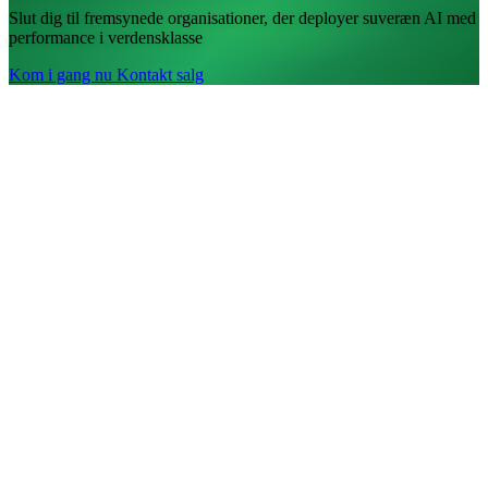
Slut dig til fremsynede organisationer, der deployer suveræn AI med
performance i verdensklasse
Kom i gang nu
Kontakt salg