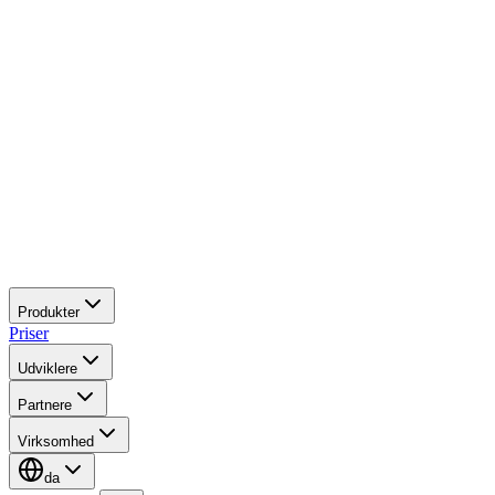
Produkter
Priser
Udviklere
Partnere
Virksomhed
da