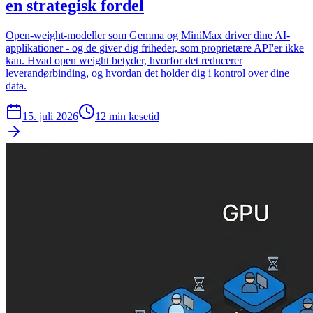
en strategisk fordel
Open-weight-modeller som Gemma og MiniMax driver dine AI-
applikationer - og de giver dig friheder, som proprietære API'er ikke
kan. Hvad open weight betyder, hvorfor det reducerer
leverandørbinding, og hvordan det holder dig i kontrol over dine
data.
15. juli 2026
12
min læsetid