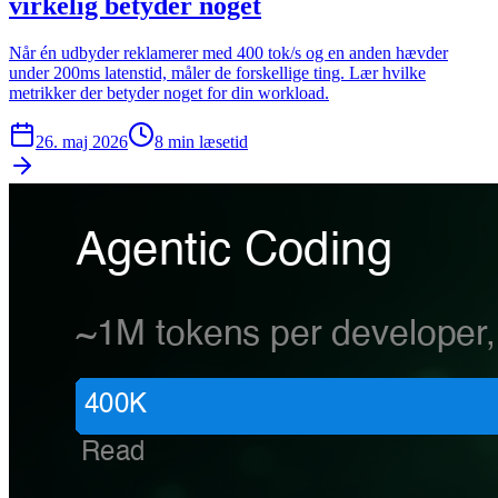
virkelig betyder noget
Når én udbyder reklamerer med 400 tok/s og en anden hævder
under 200ms latenstid, måler de forskellige ting. Lær hvilke
metrikker der betyder noget for din workload.
26. maj 2026
8
min læsetid