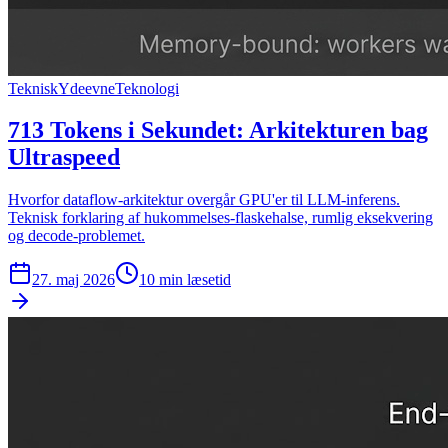
Teknisk
Ydeevne
Teknologi
713 Tokens i Sekundet: Arkitekturen bag
Ultraspeed
Hvorfor dataflow-arkitektur overgår GPU'er til LLM-inferens.
Teknisk forklaring af hukommelses-flaskehalse, rumlig eksekvering
og decode-problemet.
27. maj 2026
10
min læsetid