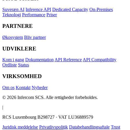
Suveræn AI
Inference API
Dedicated Capacity
On-Premises
Teknologi
Performance
Priser
PARTNERE
Økosystem
Bliv partner
UDVIKLERE
Kom i gang
Dokumentation
API Reference
API Compatibility
Ordliste
Status
VIRKSOMHED
Om os
Kontakt
Nyheder
© 2026 Infercom SCS. Alle rettigheder forbeholdes.
|
RCS Luxembourg B298727 · VAT LU36889579
Juridisk meddelelse
Privatlivspolitik
Databehandlingsaftale
Trust