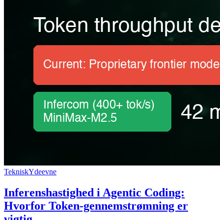
Teknisk
Ydeevne
Inferenshastighed i Agentic Coding:
Hvorfor Token-gennemstrømning er
vigtig