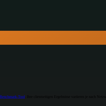
Benchmark-Tool
.
Ihre clientseitigen Ergebnisse variieren je nach Net