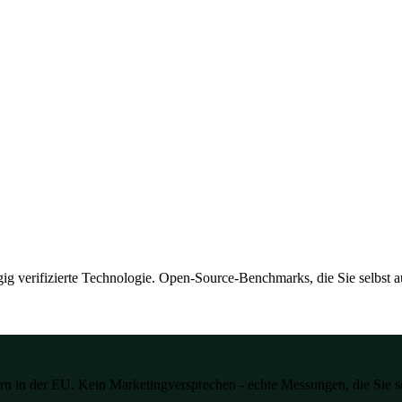
g verifizierte Technologie. Open-Source-Benchmarks, die Sie selbst 
n in der EU. Kein Marketingversprechen - echte Messungen, die Sie s