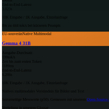
690
ms
End-to-End-Latenz
3.023
s
10K Eingabe / 1K Ausgabe, Einzelanfrage
Bis zu 444 tok/s bei kürzeren Prompts
EU-souverän
Native Multimodal
Gemma 4 31B
Ausgabe-Durchsatz
199
tok/s
Zeit bis zum ersten Token
1189
ms
End-to-End-Latenz
6.206
s
10K Eingabe / 1K Ausgabe, Einzelanfrage
Natives multimodales Verständnis für Bilder und Text
Serverseitige Messwerte (p50). Gemessen mit unserem
Open-Source-
Vertiefung in unserem Glossar