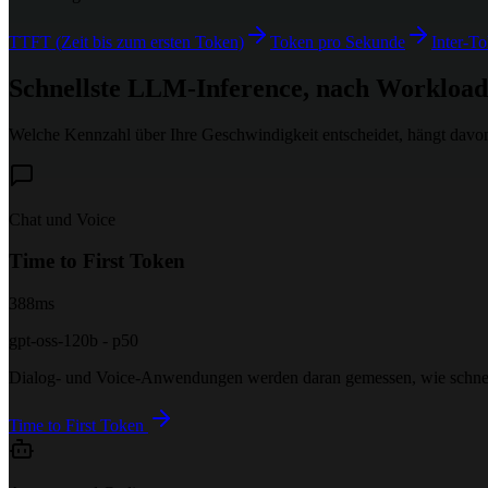
TTFT (Zeit bis zum ersten Token)
Token pro Sekunde
Inter-T
Schnellste LLM-Inference, nach Workload
Welche Kennzahl über Ihre Geschwindigkeit entscheidet, hängt davon
Chat und Voice
Time to First Token
388
ms
gpt-oss-120b - p50
Dialog- und Voice-Anwendungen werden daran gemessen, wie schnell da
Time to First Token