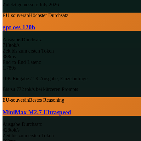
Zuletzt gemessen: July 2026
EU-souverän
Höchster Durchsatz
gpt-oss-120b
Ausgabe-Durchsatz
713
tok/s
Zeit bis zum ersten Token
388
ms
End-to-End-Latenz
1.789
s
10K Eingabe / 1K Ausgabe, Einzelanfrage
Bis zu 772 tok/s bei kürzeren Prompts
EU-souverän
Bestes Reasoning
MiniMax M2.7 Ultraspeed
Ausgabe-Durchsatz
428
tok/s
Zeit bis zum ersten Token