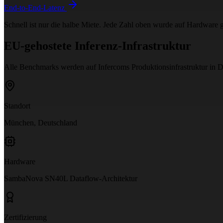
End-to-End-Latenz
Schnell ist nur die halbe Miete. Jede Zahl oben wurde auf Hardware 
EU-gehostete Inferenz-Infrastruktur
Alle Benchmarks werden auf Infercoms Produktionsinfrastruktur in De
Standort
München, Deutschland
Hardware
SambaNova SN40L Dataflow-Architektur
Zertifizierung