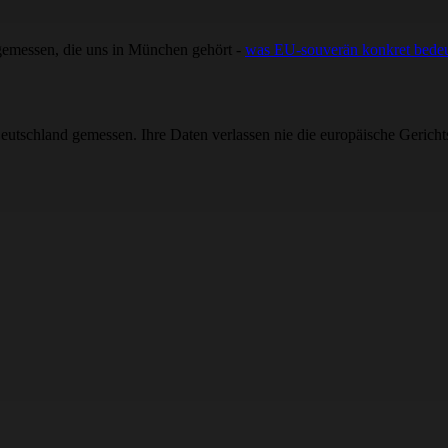
gemessen, die uns in München gehört -
was EU-souverän konkret bedeu
utschland gemessen. Ihre Daten verlassen nie die europäische Gerichts