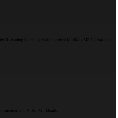
ier-Reasoning über lange Läufe erreicht MiniMax M2.7 Ultraspeed
 Dokumenten- und Vision-Workloads.