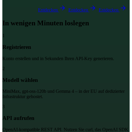
Entdecken
Entdecken
Entdecken
In wenigen Minuten loslegen
1
Registrieren
Konto erstellen und in Sekunden Ihren API-Key generieren.
2
Modell wählen
MiniMax, gpt-oss-120b und Gemma 4 – in der EU auf dedizierter
Infrastruktur gehostet.
3
API aufrufen
OpenAI-kompatible REST API. Nutzen Sie curl, das OpenAI SDK