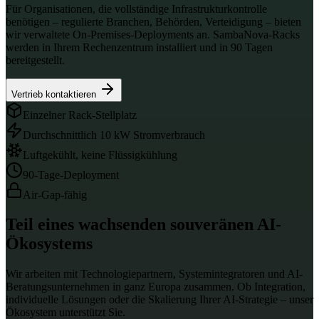
Für Organisationen, die vollständige Infrastrukturkontrolle
benötigen – regulierte Branchen, Behörden, Verteidigung – bieten
wir verwaltete On-Premises-Deployments an. SambaNova-Racks
werden in Ihrem Rechenzentrum installiert und in 90 Tagen
bereitgestellt.
Vertrieb kontaktieren
Einzelner Rack-Stellplatz
Durchschnittlich 10 kW Stromverbrauch
Luftgekühlt, keine Flüssigkühlung
90-Tage-Deployment
Air-Gap-fähig
Teil eines wachsenden souveränen AI-
Ökosystems
Wir arbeiten mit Technologiepartnern, Systemintegratoren und AI-
Beratungsunternehmen in ganz Europa zusammen. Ob Integration,
individuelle Lösungen oder die Skalierung Ihrer AI-Strategie – unser
Ökosystem unterstützt Sie.