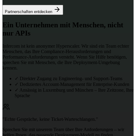
Partnerschaften entdecken
Ein Unternehmen mit Menschen, nicht
nur APIs
Infercom ist kein anonymer Hyperscaler. Wir sind ein Team echter
Menschen, das Ihre Compliance-Herausforderungen und
Performance-Anforderungen versteht. Wenn Sie Hilfe benötigen,
sprechen Sie mit Menschen, die Ihre Deployment-Umgebung
kennen.
✓
Direkter Zugang zu Engineering- und Support-Teams
✓
Dediziertes Account-Management für Enterprise-Kunden
✓
Ansässig in Luxemburg und München – Ihre Zeitzone, Ihre
Sprache
"Echte Gespräche, keine Ticket-Warteschlangen."
Sprechen Sie mit unserem Team über Ihre Anforderungen – wir
helfen Ihnen, das passende Deployment-Modell zu finden.