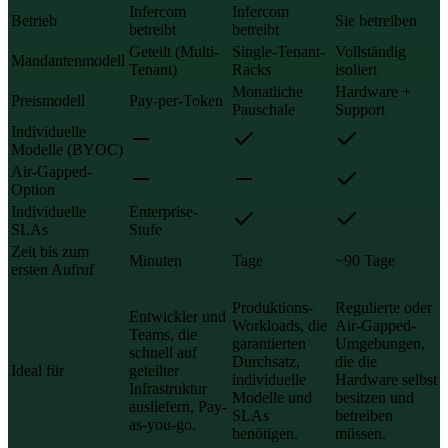
Infercom
Infercom
Betrieb
Sie betreiben
betreibt
betreibt
Geteilt (Multi-
Single-Tenant-
Vollständig
Mandantenmodell
Tenant)
Racks
isoliert
Monatliche
Hardware +
Preismodell
Pay-per-Token
Pauschale
Support
Individuelle
Modelle (BYOC)
Air-Gapped-
Option
Individuelle
Enterprise-
SLAs
Stufe
Zeit bis zum
Minuten
Tage
~90 Tage
ersten Aufruf
Produktions-
Regulierte oder
Entwickler und
Workloads, die
Air-Gapped-
Teams, die
garantierten
Umgebungen,
schnell auf
Durchsatz,
die die
Ideal für
geteilter
individuelle
Hardware selbst
Infrastruktur
Modelle und
besitzen und
ausliefern, Pay-
SLAs
betreiben
as-you-go.
benötigen.
müssen.