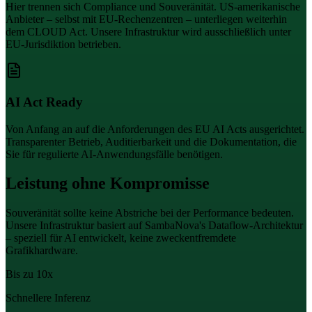
Hier trennen sich Compliance und Souveränität. US-amerikanische
Anbieter – selbst mit EU-Rechenzentren – unterliegen weiterhin
dem CLOUD Act. Unsere Infrastruktur wird ausschließlich unter
EU-Jurisdiktion betrieben.
AI Act Ready
Von Anfang an auf die Anforderungen des EU AI Acts ausgerichtet.
Transparenter Betrieb, Auditierbarkeit und die Dokumentation, die
Sie für regulierte AI-Anwendungsfälle benötigen.
Leistung ohne Kompromisse
Souveränität sollte keine Abstriche bei der Performance bedeuten.
Unsere Infrastruktur basiert auf SambaNova's Dataflow-Architektur
– speziell für AI entwickelt, keine zweckentfremdete
Grafikhardware.
Bis zu 10x
Schnellere Inferenz