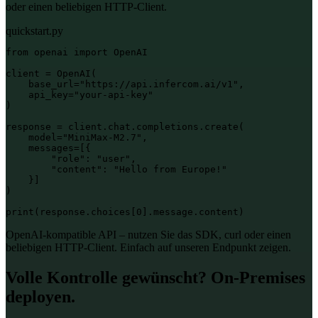
oder einen beliebigen HTTP-Client.
quickstart.py
from openai import OpenAI

client = OpenAI(

    base_url="https://api.infercom.ai/v1",

    api_key="your-api-key"

)

response = client.chat.completions.create(

    model="MiniMax-M2.7",

    messages=[{

        "role": "user",

        "content": "Hello from Europe!"

    }]

)

print(response.choices[0].message.content)
OpenAI-kompatible API – nutzen Sie das SDK, curl oder einen
beliebigen HTTP-Client. Einfach auf unseren Endpunkt zeigen.
Volle Kontrolle gewünscht? On-Premises
deployen.