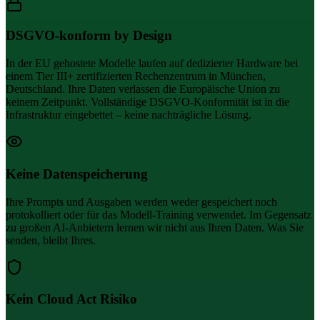
DSGVO-konform by Design
In der EU gehostete Modelle laufen auf dedizierter Hardware bei
einem Tier III+ zertifizierten Rechenzentrum in München,
Deutschland. Ihre Daten verlassen die Europäische Union zu
keinem Zeitpunkt. Vollständige DSGVO-Konformität ist in die
Infrastruktur eingebettet – keine nachträgliche Lösung.
Keine Datenspeicherung
Ihre Prompts und Ausgaben werden weder gespeichert noch
protokolliert oder für das Modell-Training verwendet. Im Gegensatz
zu großen AI-Anbietern lernen wir nicht aus Ihren Daten. Was Sie
senden, bleibt Ihres.
Kein Cloud Act Risiko