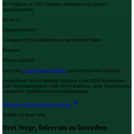
Im Vergleich zu GPU-basierten Alternativen bei großen
Sprachmodellen
Bis zu 5x
Energieeffizienter
Geringerer CO₂-Fußabdruck pro generiertem Token
Kuratiert
Frontier-Modelle
Die besten
Open-Source-Modelle
, handverlesen und optimiert
SambaNova's Reconfigurable Dataflow Units (RDUs) beseitigen
GPU-Speicherengpässe. Volle BF16-Präzision, keine Quantisierung
erforderlich, Modellwechsel in Millisekunden.
Mehr über die Technologie erfahren
Wählen Sie Ihren Weg
Drei Wege, Infercom zu betreiben