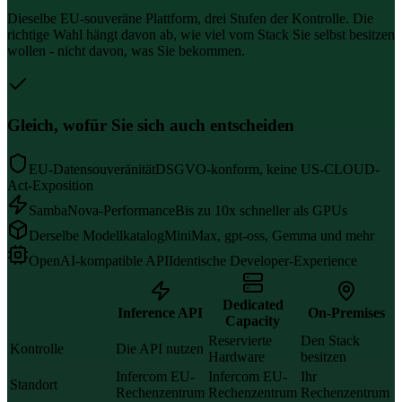
Dieselbe EU-souveräne Plattform, drei Stufen der Kontrolle. Die
richtige Wahl hängt davon ab, wie viel vom Stack Sie selbst besitzen
wollen - nicht davon, was Sie bekommen.
Gleich, wofür Sie sich auch entscheiden
EU-Datensouveränität
DSGVO-konform, keine US-CLOUD-
Act-Exposition
SambaNova-Performance
Bis zu 10x schneller als GPUs
Derselbe Modellkatalog
MiniMax, gpt-oss, Gemma und mehr
OpenAI-kompatible API
Identische Developer-Experience
Dedicated
Inference API
On-Premises
Capacity
Reservierte
Den Stack
Kontrolle
Die API nutzen
Hardware
besitzen
Infercom EU-
Infercom EU-
Ihr
Standort
Rechenzentrum
Rechenzentrum
Rechenzentrum