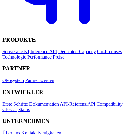
PRODUKTE
Souveräne KI
Inference API
Dedicated Capacity
On-Premises
Technologie
Performance
Preise
PARTNER
Ökosystem
Partner werden
ENTWICKLER
Erste Schritte
Dokumentation
API-Referenz
API Compatibility
Glossar
Status
UNTERNEHMEN
Über uns
Kontakt
Neuigkeiten