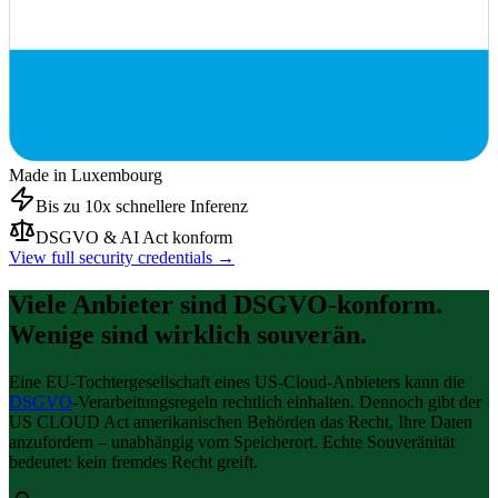
Made in Luxembourg
Bis zu 10x schnellere Inferenz
DSGVO & AI Act konform
View full security credentials →
Viele Anbieter sind DSGVO-konform.
Wenige sind wirklich souverän.
Eine EU-Tochtergesellschaft eines US-Cloud-Anbieters kann die
DSGVO
-Verarbeitungsregeln rechtlich einhalten. Dennoch gibt der
US CLOUD Act amerikanischen Behörden das Recht, Ihre Daten
anzufordern – unabhängig vom Speicherort. Echte Souveränität
bedeutet: kein fremdes Recht greift.