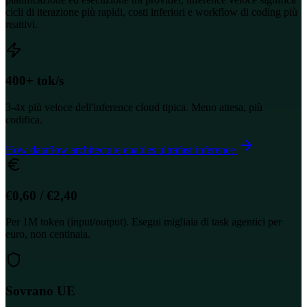
cicli di iterazione più rapidi, costi inferiori e workflow di coding più
reattivi.
400+ tok/s
3-4x più veloce dell'inference cloud tipica. Meno attesa, più
codifica.
How dataflow architecture enables ultrafast inference
€0,60 / €2,40
Per 1M token (input/output). Esegui migliaia di task agentici per
euro, non centinaia.
Sovrano UE