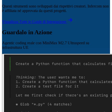
Questi strumenti sono sviluppati dai rispettivi creatori. Infercom non
è affiliata né approvata da questi progetti.
Visualizza Tutte le Guide di Integrazione
Guardalo in Azione
Agentic coding reale con MiniMax M2.7 Ultraspeed su
infrastruttura UE