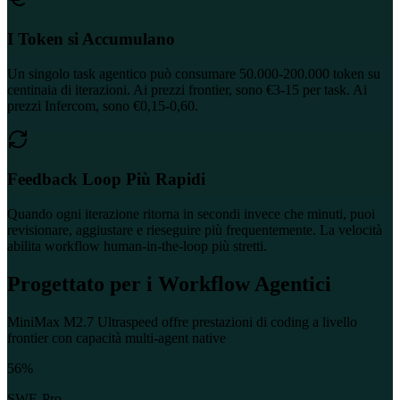
I Token si Accumulano
Un singolo task agentico può consumare 50.000-200.000 token su
centinaia di iterazioni. Ai prezzi frontier, sono €3-15 per task. Ai
prezzi Infercom, sono €0,15-0,60.
Feedback Loop Più Rapidi
Quando ogni iterazione ritorna in secondi invece che minuti, puoi
revisionare, aggiustare e rieseguire più frequentemente. La velocità
abilita workflow human-in-the-loop più stretti.
Progettato per i Workflow Agentici
MiniMax M2.7 Ultraspeed offre prestazioni di coding a livello
frontier con capacità multi-agent native
56%
SWE-Pro