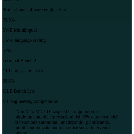
Professional software engineering
76.5%
SWE Multilingual
Cross-language coding
57%
Terminal Bench 2
CLI and system tasks
66.6%
MLE Bench Lite
ML engineering competitions
"
MiniMax M2.7 Ultraspeed ha raggiunto un
miglioramento delle prestazioni del 30% attraverso cicli
di iterazione autonoma - analizzando, pianificando,
modificando e valutando il codice senza intervento
umano.
"