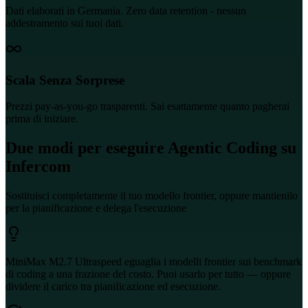
Dati elaborati in Germania. Zero data retention - nessun
addestramento sui tuoi dati.
Scala Senza Sorprese
Prezzi pay-as-you-go trasparenti. Sai esattamente quanto pagherai
prima di iniziare.
Due modi per eseguire Agentic Coding su
Infercom
Sostituisci completamente il tuo modello frontier, oppure mantienilo
per la pianificazione e delega l'esecuzione
MiniMax M2.7 Ultraspeed eguaglia i modelli frontier sui benchmark
di coding a una frazione del costo. Puoi usarlo per tutto — oppure
dividere il carico tra pianificazione ed esecuzione.