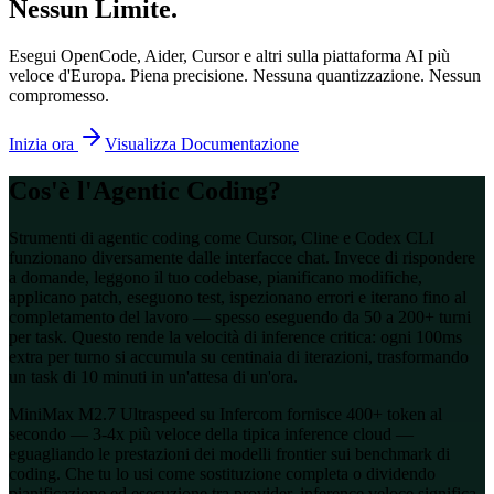
Nessun Limite.
Esegui OpenCode, Aider, Cursor e altri sulla piattaforma AI più
veloce d'Europa. Piena precisione. Nessuna quantizzazione. Nessun
compromesso.
Inizia ora
Visualizza Documentazione
Cos'è l'Agentic Coding?
Strumenti di agentic coding come Cursor, Cline e Codex CLI
funzionano diversamente dalle interfacce chat. Invece di rispondere
a domande, leggono il tuo codebase, pianificano modifiche,
applicano patch, eseguono test, ispezionano errori e iterano fino al
completamento del lavoro — spesso eseguendo da 50 a 200+ turni
per task. Questo rende la velocità di inference critica: ogni 100ms
extra per turno si accumula su centinaia di iterazioni, trasformando
un task di 10 minuti in un'attesa di un'ora.
MiniMax M2.7 Ultraspeed su Infercom fornisce 400+ token al
secondo — 3-4x più veloce della tipica inference cloud —
eguagliando le prestazioni dei modelli frontier sui benchmark di
coding. Che tu lo usi come sostituzione completa o dividendo
pianificazione ed esecuzione tra provider, inference veloce significa