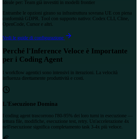
Ideale per:
Team già investiti in modelli frontier
Entrambe le opzioni girano su infrastruttura sovrana UE con piena
conformità GDPR. Tool con supporto nativo: Codex CLI, Cline,
OpenCode, Cursor e altri.
Vedi le guide di configurazione
Perché l'Inference Veloce è Importante
per i Coding Agent
I workflow agentici sono intensivi in iterazioni. La velocità
influenza direttamente produttività e costi.
L'Esecuzione Domina
I coding agent trascorrono l'80-95% dei loro turni in esecuzione —
lettura file, modifiche, esecuzione test, retry. Un'accelerazione 4x
nell'esecuzione significa completamento task 3-4x più veloce.