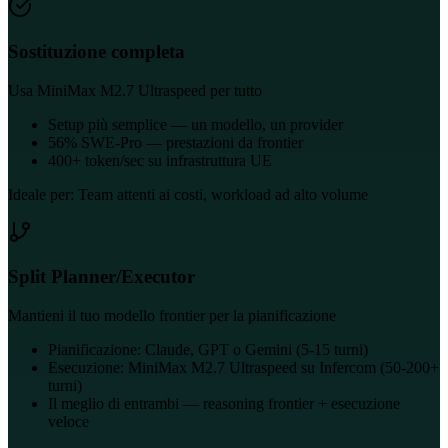
Sostituzione completa
Usa MiniMax M2.7 Ultraspeed per tutto
Setup più semplice — un modello, un provider
56% SWE-Pro — prestazioni da frontier
400+ token/sec su infrastruttura UE
Ideale per:
Team attenti ai costi, workload ad alto volume
Split Planner/Executor
Mantieni il tuo modello frontier per la pianificazione
Pianificazione: Claude, GPT o Gemini (5-15 turni)
Esecuzione: MiniMax M2.7 Ultraspeed su Infercom (50-200+
turni)
Il meglio di entrambi — reasoning frontier + esecuzione
veloce