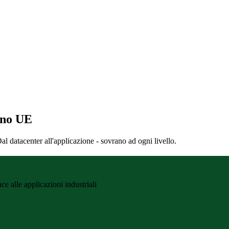
ano UE
Dal datacenter all'applicazione - sovrano ad ogni livello.
e alle applicazioni industriali