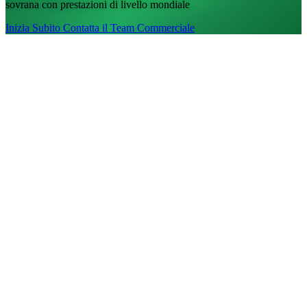
sovrana con prestazioni di livello mondiale
Inizia Subito
Contatta il Team Commerciale