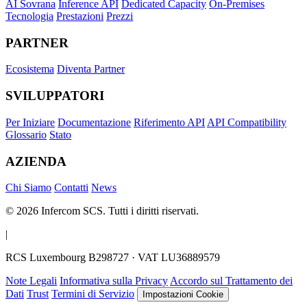
AI Sovrana
Inference API
Dedicated Capacity
On-Premises
Tecnologia
Prestazioni
Prezzi
PARTNER
Ecosistema
Diventa Partner
SVILUPPATORI
Per Iniziare
Documentazione
Riferimento API
API Compatibility
Glossario
Stato
AZIENDA
Chi Siamo
Contatti
News
© 2026 Infercom SCS. Tutti i diritti riservati.
|
RCS Luxembourg B298727 · VAT LU36889579
Note Legali
Informativa sulla Privacy
Accordo sul Trattamento dei
Dati
Trust
Termini di Servizio
Impostazioni Cookie