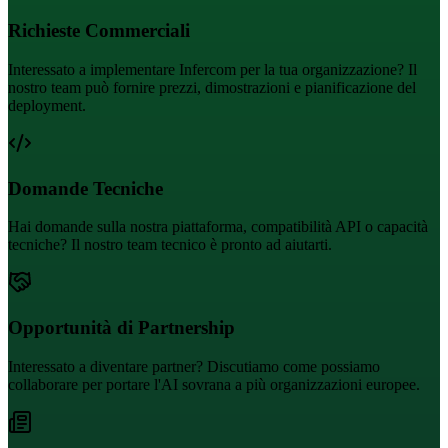
Richieste Commerciali
Interessato a implementare Infercom per la tua organizzazione? Il
nostro team può fornire prezzi, dimostrazioni e pianificazione del
deployment.
Domande Tecniche
Hai domande sulla nostra piattaforma, compatibilità API o capacità
tecniche? Il nostro team tecnico è pronto ad aiutarti.
Opportunità di Partnership
Interessato a diventare partner? Discutiamo come possiamo
collaborare per portare l'AI sovrana a più organizzazioni europee.