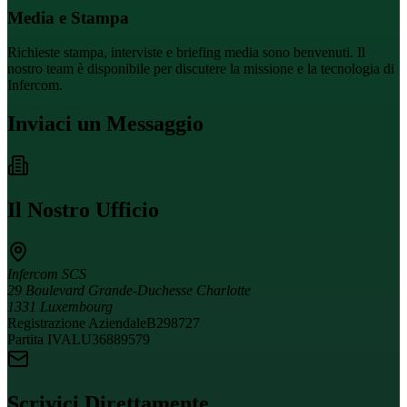
Media e Stampa
Richieste stampa, interviste e briefing media sono benvenuti. Il
nostro team è disponibile per discutere la missione e la tecnologia di
Infercom.
Inviaci un Messaggio
Il Nostro Ufficio
Infercom SCS
29 Boulevard Grande-Duchesse Charlotte
1331 Luxembourg
Registrazione Aziendale
B298727
Partita IVA
LU36889579
Scrivici Direttamente