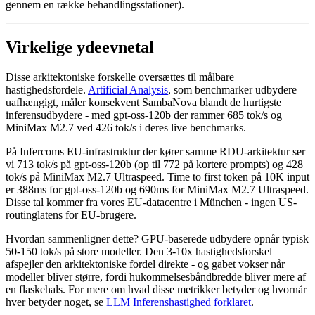
gennem en række behandlingsstationer).
Virkelige ydeevnetal
Disse arkitektoniske forskelle oversættes til målbare
hastighedsfordele.
Artificial Analysis
, som benchmarker udbydere
uafhængigt, måler konsekvent SambaNova blandt de hurtigste
inferensudbydere - med gpt-oss-120b der rammer 685 tok/s og
MiniMax M2.7 ved 426 tok/s i deres live benchmarks.
På Infercoms EU-infrastruktur der kører samme RDU-arkitektur ser
vi 713 tok/s på gpt-oss-120b (op til 772 på kortere prompts) og 428
tok/s på MiniMax M2.7 Ultraspeed. Time to first token på 10K input
er 388ms for gpt-oss-120b og 690ms for MiniMax M2.7 Ultraspeed.
Disse tal kommer fra vores EU-datacentre i München - ingen US-
routinglatens for EU-brugere.
Hvordan sammenligner dette? GPU-baserede udbydere opnår typisk
50-150 tok/s på store modeller. Den 3-10x hastighedsforskel
afspejler den arkitektoniske fordel direkte - og gabet vokser når
modeller bliver større, fordi hukommelsesbåndbredde bliver mere af
en flaskehals. For mere om hvad disse metrikker betyder og hvornår
hver betyder noget, se
LLM Inferenshastighed forklaret
.