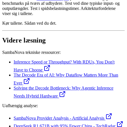
benchmarks på tværs af udbydere. Test ved dine typiske input- og
outputlængder. Test i spidsbelastningstimer. Arkitekturfordelene
viser sig i tallene.
Kør tallene. Sådan ved du det.
Videre læsning
SambaNova tekniske ressourcer:
Inference Speed or Throughput? With RDUs, You Don't
Have to Choose
The Decode Era of AI: Why Dataflow Matters More Than
Ever
Solving the Decode Bottleneck: Why Agentic Inference
Needs Hybrid Hardware
Uafhængig analyse:
SambaNova Provider Analysis - Artificial Analysis
DeepSeek R1 671B with 95% Fewer Chips - TechRadar