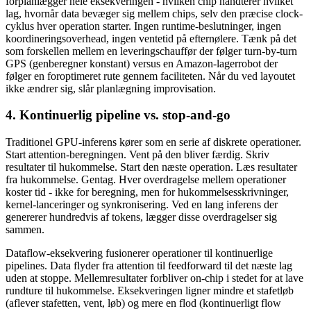
forplanlægger hele eksekveringen - hvilken chip håndterer hvilket
lag, hvornår data bevæger sig mellem chips, selv den præcise clock-
cyklus hver operation starter. Ingen runtime-beslutninger, ingen
koordineringsoverhead, ingen ventetid på efternølere. Tænk på det
som forskellen mellem en leveringschauffør der følger turn-by-turn
GPS (genberegner konstant) versus en Amazon-lagerrobot der
følger en foroptimeret rute gennem faciliteten. Når du ved layoutet
ikke ændrer sig, slår planlægning improvisation.
4. Kontinuerlig pipeline vs. stop-and-go
Traditionel GPU-inferens kører som en serie af diskrete operationer.
Start attention-beregningen. Vent på den bliver færdig. Skriv
resultater til hukommelse. Start den næste operation. Læs resultater
fra hukommelse. Gentag. Hver overdragelse mellem operationer
koster tid - ikke for beregning, men for hukommelsesskrivninger,
kernel-lanceringer og synkronisering. Ved en lang inferens der
genererer hundredvis af tokens, lægger disse overdragelser sig
sammen.
Dataflow-eksekvering fusionerer operationer til kontinuerlige
pipelines. Data flyder fra attention til feedforward til det næste lag
uden at stoppe. Mellemresultater forbliver on-chip i stedet for at lave
rundture til hukommelse. Eksekveringen ligner mindre et stafetløb
(aflever stafetten, vent, løb) og mere en flod (kontinuerligt flow