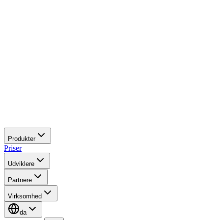
Produkter
Priser
Udviklere
Partnere
Virksomhed
da