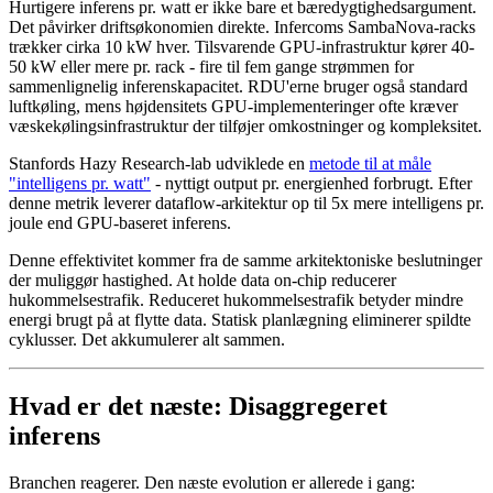
Hurtigere inferens pr. watt er ikke bare et bæredygtighedsargument.
Det påvirker driftsøkonomien direkte. Infercoms SambaNova-racks
trækker cirka 10 kW hver. Tilsvarende GPU-infrastruktur kører 40-
50 kW eller mere pr. rack - fire til fem gange strømmen for
sammenlignelig inferenskapacitet. RDU'erne bruger også standard
luftkøling, mens højdensitets GPU-implementeringer ofte kræver
væskekølingsinfrastruktur der tilføjer omkostninger og kompleksitet.
Stanfords Hazy Research-lab udviklede en
metode til at måle
"intelligens pr. watt"
- nyttigt output pr. energienhed forbrugt. Efter
denne metrik leverer dataflow-arkitektur op til 5x mere intelligens pr.
joule end GPU-baseret inferens.
Denne effektivitet kommer fra de samme arkitektoniske beslutninger
der muliggør hastighed. At holde data on-chip reducerer
hukommelsestrafik. Reduceret hukommelsestrafik betyder mindre
energi brugt på at flytte data. Statisk planlægning eliminerer spildte
cyklusser. Det akkumulerer alt sammen.
Hvad er det næste: Disaggregeret
inferens
Branchen reagerer. Den næste evolution er allerede i gang: