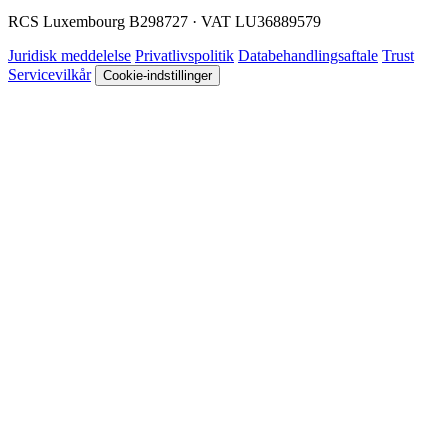
RCS Luxembourg B298727 · VAT LU36889579
Juridisk meddelelse
Privatlivspolitik
Databehandlingsaftale
Trust
Servicevilkår
Cookie-indstillinger