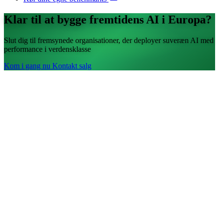
Klar til at bygge fremtidens AI i Europa?
Slut dig til fremsynede organisationer, der deployer suveræn AI med
performance i verdensklasse
Kom i gang nu
Kontakt salg