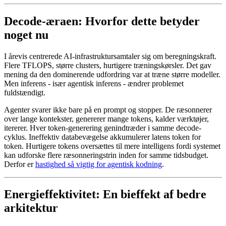
Decode-æraen: Hvorfor dette betyder
noget nu
I årevis centrerede AI-infrastruktursamtaler sig om beregningskraft.
Flere TFLOPS, større clusters, hurtigere træningskørsler. Det gav
mening da den dominerende udfordring var at træne større modeller.
Men inferens - især agentisk inferens - ændrer problemet
fuldstændigt.
Agenter svarer ikke bare på en prompt og stopper. De ræsonnerer
over lange kontekster, genererer mange tokens, kalder værktøjer,
itererer. Hver token-generering genindtræder i samme decode-
cyklus. Ineffektiv databevægelse akkumulerer latens token for
token. Hurtigere tokens oversættes til mere intelligens fordi systemet
kan udforske flere ræsonneringstrin inden for samme tidsbudget.
Derfor er
hastighed så vigtig for agentisk kodning
.
Energieffektivitet: En bieffekt af bedre
arkitektur