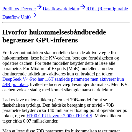
Prefill vs. Decode
Dataflow-arkitektur
RDU (Reconfigurable
Dataflow Unit)
Hvorfor hukommelsesbåndbredde
begrænser GPU-inferens
For hver output-token skal modellen læse de aktive vægte fra
hukommelsen, læse hele KV-cachen, beregne forudsigelsen og
opdatere cachen. For tætte modeller betyder dette at læse alle
parametre. For Mixture of Experts (MoE) modeller - nu den
dominerende arkitektur - aktiveres kun en brøkdel pr. token:
DeepSeek V4-Pro har 1,6T samlede parametre men aktiverer kun
49B pr. token
, hvilket reducerer vægtlæsninger dramatisk. Men KV-
cachen vokser stadig med kontekstlængde uanset arkitektur.
Lad os lave matematikken på en tæt 70B-model for at se
flaskehalsen tydeligt. Den faktiske beregning er triviel - 70B
parametre betyder cirka 140 milliarder floating point-operationer pr.
token, og en
H100 GPU leverer 2.000 TFLOPS
.
Matematikken
tager cirka 0,07 millisekunder.
Men at læse disse 70B parametre fra hukommelsen tager meget