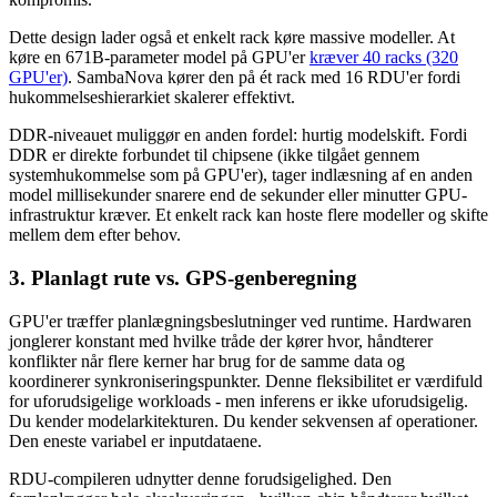
Dette design lader også et enkelt rack køre massive modeller. At
køre en 671B-parameter model på GPU'er
kræver 40 racks (320
GPU'er)
.
SambaNova kører den på ét rack med 16 RDU'er fordi
hukommelseshierarkiet skalerer effektivt.
DDR-niveauet muliggør en anden fordel: hurtig modelskift. Fordi
DDR er direkte forbundet til chipsene (ikke tilgået gennem
systemhukommelse som på GPU'er), tager indlæsning af en anden
model millisekunder snarere end de sekunder eller minutter GPU-
infrastruktur kræver. Et enkelt rack kan hoste flere modeller og skifte
mellem dem efter behov.
3. Planlagt rute vs. GPS-genberegning
GPU'er træffer planlægningsbeslutninger ved runtime. Hardwaren
jonglerer konstant med hvilke tråde der kører hvor, håndterer
konflikter når flere kerner har brug for de samme data og
koordinerer synkroniseringspunkter. Denne fleksibilitet er værdifuld
for uforudsigelige workloads - men inferens er ikke uforudsigelig.
Du kender modelarkitekturen. Du kender sekvensen af operationer.
Den eneste variabel er inputdataene.
RDU-compileren udnytter denne forudsigelighed. Den