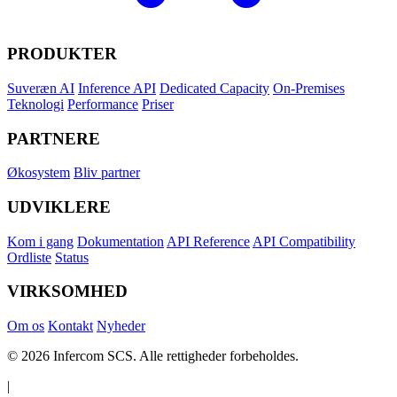
PRODUKTER
Suveræn AI
Inference API
Dedicated Capacity
On-Premises
Teknologi
Performance
Priser
PARTNERE
Økosystem
Bliv partner
UDVIKLERE
Kom i gang
Dokumentation
API Reference
API Compatibility
Ordliste
Status
VIRKSOMHED
Om os
Kontakt
Nyheder
© 2026 Infercom SCS. Alle rettigheder forbeholdes.
|