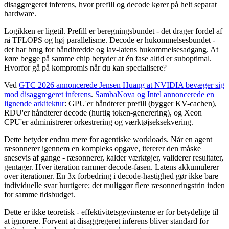
disaggregeret inferens, hvor prefill og decode kører på helt separat
hardware.
Logikken er ligetil. Prefill er beregningsbundet - det drager fordel af
rå TFLOPS og høj parallelisme. Decode er hukommelsesbundet -
det har brug for båndbredde og lav-latens hukommelsesadgang. At
køre begge på samme chip betyder at én fase altid er suboptimal.
Hvorfor gå på kompromis når du kan specialisere?
Ved
GTC 2026 annoncerede Jensen Huang at NVIDIA bevæger sig
mod disaggregeret inferens
.
SambaNova og Intel annoncerede en
lignende arkitektur
: GPU'er håndterer prefill (bygger KV-cachen),
RDU'er håndterer decode (hurtig token-generering), og Xeon
CPU'er administrerer orkestrering og værktøjseksekvering.
Dette betyder endnu mere for agentiske workloads. Når en agent
ræsonnerer igennem en kompleks opgave, itererer den måske
snesevis af gange - ræsonnerer, kalder værktøjer, validerer resultater,
gentager. Hver iteration rammer decode-fasen. Latens akkumulerer
over iterationer. En 3x forbedring i decode-hastighed gør ikke bare
individuelle svar hurtigere; det muliggør flere ræsonneringstrin inden
for samme tidsbudget.
Dette er ikke teoretisk - effektivitetsgevinsterne er for betydelige til
at ignorere. Forvent at disaggregeret inferens bliver standard for