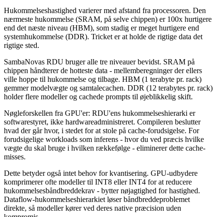
Hukommelseshastighed varierer med afstand fra processoren. Den
nærmeste hukommelse (SRAM, på selve chippen) er 100x hurtigere
end det næste niveau (HBM), som stadig er meget hurtigere end
systemhukommelse (DDR). Tricket er at holde de rigtige data det
rigtige sted.
SambaNovas RDU bruger alle tre niveauer bevidst. SRAM på
chippen håndterer de hotteste data - mellemberegninger der ellers
ville hoppe til hukommelse og tilbage. HBM (1 terabyte pr. rack)
gemmer modelvægte og samtalecachen. DDR (12 terabytes pr. rack)
holder flere modeller og cachede prompts til øjeblikkelig skift.
Nøgleforskellen fra GPU'er: RDU'ens hukommelseshierarki er
softwarestyret, ikke hardwareadministreret. Compileren beslutter
hvad der går hvor, i stedet for at stole på cache-forudsigelse. For
forudsigelige workloads som inferens - hvor du ved præcis hvilke
vægte du skal bruge i hvilken rækkefølge - eliminerer dette cache-
misses.
Dette betyder også intet behov for kvantisering. GPU-udbydere
komprimerer ofte modeller til INT8 eller INT4 for at reducere
hukommelsesbåndbreddekrav - bytter nøjagtighed for hastighed.
Dataflow-hukommelseshierarkiet løser båndbreddeproblemet
direkte, så modeller kører ved deres native præcision uden
kompromis.