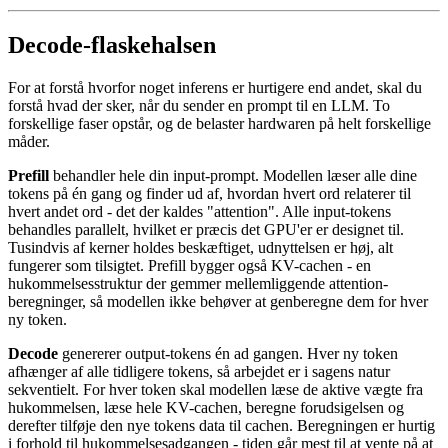
Decode-flaskehalsen
For at forstå hvorfor noget inferens er hurtigere end andet, skal du
forstå hvad der sker, når du sender en prompt til en LLM. To
forskellige faser opstår, og de belaster hardwaren på helt forskellige
måder.
Prefill
behandler hele din input-prompt. Modellen læser alle dine
tokens på én gang og finder ud af, hvordan hvert ord relaterer til
hvert andet ord - det der kaldes "attention". Alle input-tokens
behandles parallelt, hvilket er præcis det GPU'er er designet til.
Tusindvis af kerner holdes beskæftiget, udnyttelsen er høj, alt
fungerer som tilsigtet. Prefill bygger også KV-cachen - en
hukommelsesstruktur der gemmer mellemliggende attention-
beregninger, så modellen ikke behøver at genberegne dem for hver
ny token.
Decode
genererer output-tokens én ad gangen. Hver ny token
afhænger af alle tidligere tokens, så arbejdet er i sagens natur
sekventielt. For hver token skal modellen læse de aktive vægte fra
hukommelsen, læse hele KV-cachen, beregne forudsigelsen og
derefter tilføje den nye tokens data til cachen. Beregningen er hurtig
i forhold til hukommelsesadgangen - tiden går mest til at vente på at