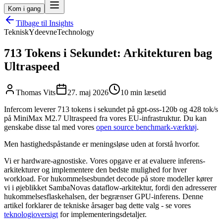
Kom i gang
Tilbage til Insights
Teknisk
Ydeevne
Technology
713 Tokens i Sekundet: Arkitekturen bag
Ultraspeed
Thomas Vits
27. maj 2026
10 min læsetid
Infercom leverer 713 tokens i sekundet på gpt-oss-120b og 428 tok/s
på MiniMax M2.7 Ultraspeed fra vores EU-infrastruktur. Du kan
genskabe disse tal med vores
open source benchmark-værktøj
.
Men hastighedspåstande er meningsløse uden at forstå hvorfor.
Vi er hardware-agnostiske. Vores opgave er at evaluere inferens-
arkitekturer og implementere den bedste mulighed for hver
workload. For hukommelsesbundet decode på store modeller kører
vi i øjeblikket SambaNovas dataflow-arkitektur, fordi den adresserer
hukommelsesflaskehalsen, der begrænser GPU-inferens. Denne
artikel forklarer de tekniske årsager bag dette valg - se vores
teknologioversigt
for implementeringsdetaljer.