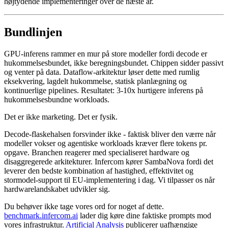
højtydende implementeringer over de næste år.
Bundlinjen
GPU-inferens rammer en mur på store modeller fordi decode er
hukommelsesbundet, ikke beregningsbundet. Chippen sidder passivt
og venter på data. Dataflow-arkitektur løser dette med rumlig
eksekvering, lagdelt hukommelse, statisk planlægning og
kontinuerlige pipelines. Resultatet: 3-10x hurtigere inferens på
hukommelsesbundne workloads.
Det er ikke marketing. Det er fysik.
Decode-flaskehalsen forsvinder ikke - faktisk bliver den værre når
modeller vokser og agentiske workloads kræver flere tokens pr.
opgave. Branchen reagerer med specialiseret hardware og
disaggregerede arkitekturer. Infercom kører SambaNova fordi det
leverer den bedste kombination af hastighed, effektivitet og
stormodel-support til EU-implementering i dag. Vi tilpasser os når
hardwarelandskabet udvikler sig.
Du behøver ikke tage vores ord for noget af dette.
benchmark.infercom.ai
lader dig køre dine faktiske prompts mod
vores infrastruktur.
Artificial Analysis
publicerer uafhængige