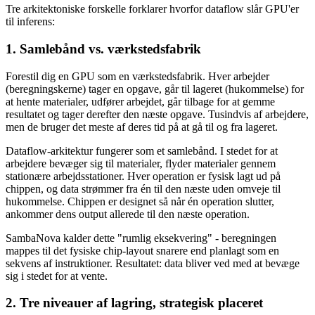
Tre arkitektoniske forskelle forklarer hvorfor dataflow slår GPU'er
til inferens:
1. Samlebånd vs. værkstedsfabrik
Forestil dig en GPU som en værkstedsfabrik. Hver arbejder
(beregningskerne) tager en opgave, går til lageret (hukommelse) for
at hente materialer, udfører arbejdet, går tilbage for at gemme
resultatet og tager derefter den næste opgave. Tusindvis af arbejdere,
men de bruger det meste af deres tid på at gå til og fra lageret.
Dataflow-arkitektur fungerer som et samlebånd. I stedet for at
arbejdere bevæger sig til materialer, flyder materialer gennem
stationære arbejdsstationer. Hver operation er fysisk lagt ud på
chippen, og data strømmer fra én til den næste uden omveje til
hukommelse. Chippen er designet så når én operation slutter,
ankommer dens output allerede til den næste operation.
SambaNova kalder dette "rumlig eksekvering" - beregningen
mappes til det fysiske chip-layout snarere end planlagt som en
sekvens af instruktioner. Resultatet: data bliver ved med at bevæge
sig i stedet for at vente.
2. Tre niveauer af lagring, strategisk placeret