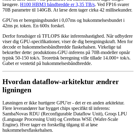
længere.
H100 HBM3 båndbredde er 3,35 TB/s
.
Ved FP16 svarer
70B parametre til 140GB. At læse dem tager cirka 42 millisekunder.
GPU'en er beregningsbundet i 0,07ms og hukommelsesbundet i
42ms pr. token. En 600x forskel.
Derfor forudsiger rå TFLOPS ikke inferenshastighed. Når udbydere
viser dig GPU-specifikationer, viser de dig beregningskraft. Men for
decode er hukommelsesbåndbredde flaskehalsen. Virkelige tal
bekræfter dette: produktions-GPU-inferens på 70B-modeller opnår
typisk 50-150 tok/s. Teoretisk beregning ville tillade 14.000+ tok/s.
Gabet er ventetid på hukommelsesbåndbredde.
Hvordan dataflow-arkitektur ændrer
ligningen
Løsningen er ikke hurtigere GPU'er - det er en anden arkitektur.
Flere leverandører har bygget chips specifikt til inferens:
SambaNovas RDU (Reconfigurable Dataflow Unit), Groqs LPU
(Language Processing Unit) og Cerebras WSE (Wafer-Scale
Engine). Hver tager en forskellig tilgang til at løse
hukommelsesflaskehalsen.