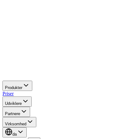
Produkter
Priser
Udviklere
Partnere
Virksomhed
da