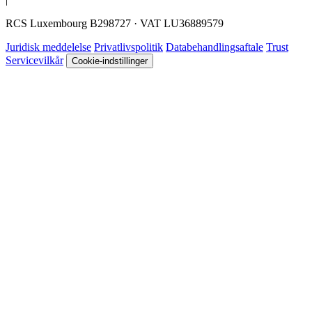
RCS Luxembourg B298727 · VAT LU36889579
Juridisk meddelelse
Privatlivspolitik
Databehandlingsaftale
Trust
Servicevilkår
Cookie-indstillinger