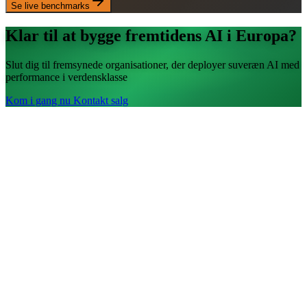
Se live benchmarks
Klar til at bygge fremtidens AI i Europa?
Slut dig til fremsynede organisationer, der deployer suveræn AI med
performance i verdensklasse
Kom i gang nu
Kontakt salg