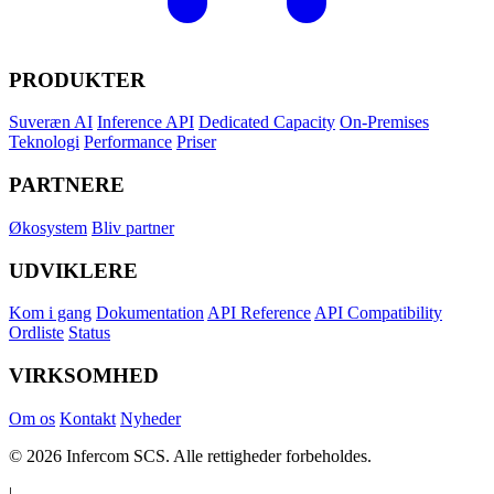
PRODUKTER
Suveræn AI
Inference API
Dedicated Capacity
On-Premises
Teknologi
Performance
Priser
PARTNERE
Økosystem
Bliv partner
UDVIKLERE
Kom i gang
Dokumentation
API Reference
API Compatibility
Ordliste
Status
VIRKSOMHED
Om os
Kontakt
Nyheder
© 2026 Infercom SCS. Alle rettigheder forbeholdes.
|