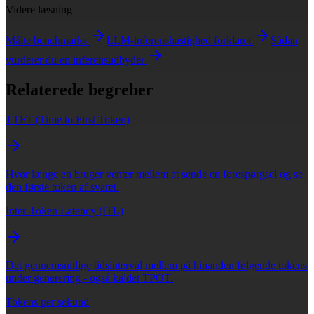
Videre læsning
Målte benchmarks
LLM-inferenshastighed forklaret
Sådan
vurderer du en inferensudbyder
Relaterede begreber
TTFT (Time to First Token)
Hvor længe en bruger venter mellem at sende en forespørgsel og se
den første token af svaret.
Inter-Token Latency (ITL)
Det gennemsnitlige tidsinterval mellem på hinanden følgende tokens
under generering - også kaldet TPOT.
Tokens per sekund