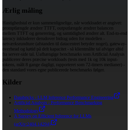
Ærlig måling
Hastighedstal er kun sammenlignelige, når workloadet er angivet:
promptlængde ændrer TTFT, outputlængde ændrer balancen
mellem TTFT og generering, og samtidighed ændrer alt. End-to-end
latency inkluderer derudover bidrag uden for modellen -
netværksrundture (afstanden til datacentret betyder noget), gateway-
overhead og køtid på delt kapacitet - så klientmålte tal afviger altid
fra server-side tal. Uafhængige benchmarks som Artificial Analysis
publicerer deres præcise workloads (tests med 1k og 10k input-
tokens, målt 8 gange dagligt, rapporteret som 72-timers medianer) -
den standard vores egne publicerede benchmarks følger.
Kilder
Databricks - LLM Inference Performance Engineering
Artificial Analysis - Performance Benchmarking
Methodology
A Survey on Efficient Inference for LLMs
(arXiv:2404.14294)