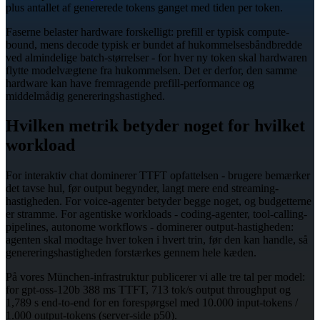
plus antallet af genererede tokens ganget med tiden per token.
Faserne belaster hardware forskelligt: prefill er typisk compute-
bound, mens decode typisk er bundet af hukommelsesbåndbredde
ved almindelige batch-størrelser - for hver ny token skal hardwaren
flytte modelvægtene fra hukommelsen. Det er derfor, den samme
hardware kan have fremragende prefill-performance og
middelmådig genereringshastighed.
Hvilken metrik betyder noget for hvilket
workload
For interaktiv chat dominerer TTFT opfattelsen - brugere bemærker
det tavse hul, før output begynder, langt mere end streaming-
hastigheden. For voice-agenter betyder begge noget, og budgetterne
er stramme. For agentiske workloads - coding-agenter, tool-calling-
pipelines, autonome workflows - dominerer output-hastigheden:
agenten skal modtage hver token i hvert trin, før den kan handle, så
genereringshastigheden forstærkes gennem hele kæden.
På vores München-infrastruktur publicerer vi alle tre tal per model:
for gpt-oss-120b 388 ms TTFT, 713 tok/s output throughput og
1,789 s end-to-end for en forespørgsel med 10.000 input-tokens /
1.000 output-tokens (server-side p50).