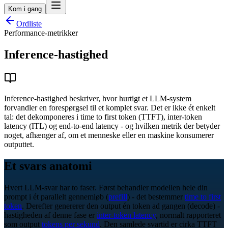
Kom i gang
Ordliste
Performance-metrikker
Inference-hastighed
Inference-hastighed beskriver, hvor hurtigt et LLM-system
forvandler en forespørgsel til et komplet svar. Det er ikke ét enkelt
tal: det dekomponeres i time to first token (TTFT), inter-token
latency (ITL) og end-to-end latency - og hvilken metrik der betyder
noget, afhænger af, om et menneske eller en maskine konsumerer
outputtet.
Et svars anatomi
Hvert LLM-svar har to faser. Først behandler modellen hele din
prompt i ét parallelt gennemløb (
prefill
) - det bestemmer
time to first
token
. Derefter genererer den output én token ad gangen (decode) -
hastigheden af denne fase er
inter-token latency
, normalt rapporteret
som output
tokens per sekund
. Den samlede svartid er cirka TTFT