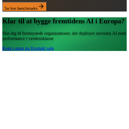
Se live benchmarks
Klar til at bygge fremtidens AI i Europa?
Slut dig til fremsynede organisationer, der deployer suveræn AI med
performance i verdensklasse
Kom i gang nu
Kontakt salg