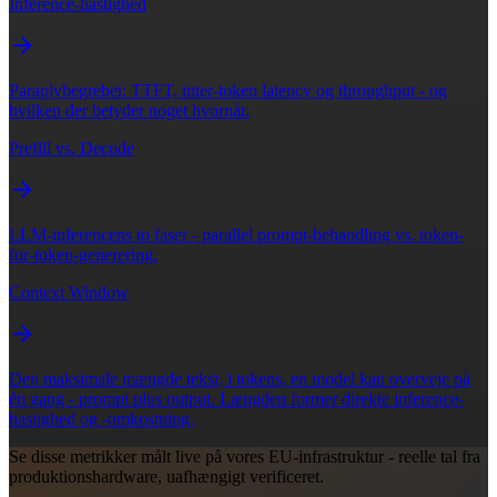
Inference-hastighed
Paraplybegrebet: TTFT, inter-token latency og throughput - og
hvilken der betyder noget hvornår.
Prefill vs. Decode
LLM-inferencens to faser - parallel prompt-behandling vs. token-
for-token-generering.
Context Window
Den maksimale mængde tekst, i tokens, en model kan overveje på
én gang - prompt plus output. Længden former direkte inference-
hastighed og -omkostning.
Se disse metrikker målt live på vores EU-infrastruktur - reelle tal fra
produktionshardware, uafhængigt verificeret.