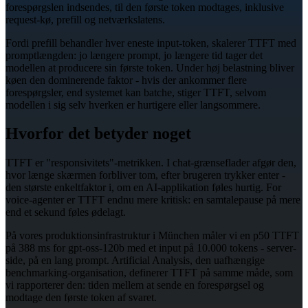
forespørgslen indsendes, til den første token modtages, inklusive
request-kø, prefill og netværkslatens.
Fordi prefill behandler hver eneste input-token, skalerer TTFT med
promptlængden: jo længere prompt, jo længere tid tager det
modellen at producere sin første token. Under høj belastning bliver
køen den dominerende faktor - hvis der ankommer flere
forespørgsler, end systemet kan batche, stiger TTFT, selvom
modellen i sig selv hverken er hurtigere eller langsommere.
Hvorfor det betyder noget
TTFT er "responsivitets"-metrikken. I chat-grænseflader afgør den,
hvor længe skærmen forbliver tom, efter brugeren trykker enter -
den største enkeltfaktor i, om en AI-applikation føles hurtig. For
voice-agenter er TTFT endnu mere kritisk: en samtalepause på mere
end et sekund føles ødelagt.
På vores produktionsinfrastruktur i München måler vi en p50 TTFT
på 388 ms for gpt-oss-120b med et input på 10.000 tokens - server-
side, på en lang prompt. Artificial Analysis, den uafhængige
benchmarking-organisation, definerer TTFT på samme måde, som
vi rapporterer den: tiden mellem at sende en forespørgsel og
modtage den første token af svaret.