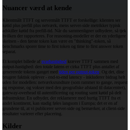
Nuancer værd at kende
Klientmålt TTFT og servermålt TTFT er forskellige: klienten ser
køtid plus prefill plus netværk, mens server-side metrikker typisk
adskiller køtid fra prefill-tid. Når du sammenligner udbydere, så tjek
hvilken der rapporteres. For reasoning-modeller er der en yderligere
skelnen - den første token kan være en "thinking"-token, så
benchmarks sporer time to first token og time to first answer token
separat.
Et komplet billede af
svarhastighed
kræver TTFT sammen med
output-hastighed: den totale latens er cirka TTFT plus antallet af
genererede tokens ganget med
tiden per output-token
. Og det, dine
brugere faktisk oplever - end-to-end latency - inkluderer bidrag helt
uden for modellen: netværksrundture (som rammer to gange, request
og response, og vokser med den geografiske afstand til datacentret),
gateway-overhead til autentificering og routing samt køtid på delt
infrastruktur. En udbyder, der reklamerer med hurtig TTFT fra et
andet kontinent, kan stadig føles langsom i Europa; det er en af
grundene til, at vi publicerer server-side og bemærker, at client-side
resultater varierer efter placering.
Kilder