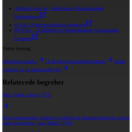
Artificial Analysis - Performance Benchmarking
Methodology
vLLM - Production Metrics Reference
NVIDIA - LLM Inference Benchmarking: Fundamental
Concepts
Videre læsning
Målte benchmarks
LLM-inferenshastighed forklaret
Sådan
vurderer du en inferensudbyder
Relaterede begreber
Inter-Token Latency (ITL)
Det gennemsnitlige tidsinterval mellem på hinanden følgende tokens
under generering - også kaldet TPOT.