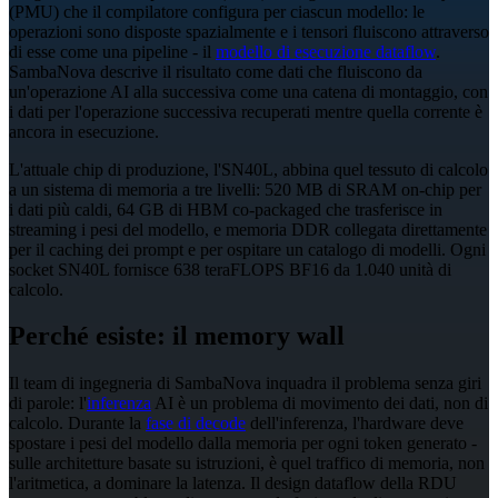
(PMU) che il compilatore configura per ciascun modello: le
operazioni sono disposte spazialmente e i tensori fluiscono attraverso
di esse come una pipeline - il
modello di esecuzione dataflow
.
SambaNova descrive il risultato come dati che fluiscono da
un'operazione AI alla successiva come una catena di montaggio, con
i dati per l'operazione successiva recuperati mentre quella corrente è
ancora in esecuzione.
L'attuale chip di produzione, l'SN40L, abbina quel tessuto di calcolo
a un sistema di memoria a tre livelli: 520 MB di SRAM on-chip per
i dati più caldi, 64 GB di HBM co-packaged che trasferisce in
streaming i pesi del modello, e memoria DDR collegata direttamente
per il caching dei prompt e per ospitare un catalogo di modelli. Ogni
socket SN40L fornisce 638 teraFLOPS BF16 da 1.040 unità di
calcolo.
Perché esiste: il memory wall
Il team di ingegneria di SambaNova inquadra il problema senza giri
di parole: l'
inferenza
AI è un problema di movimento dei dati, non di
calcolo. Durante la
fase di decode
dell'inferenza, l'hardware deve
spostare i pesi del modello dalla memoria per ogni token generato -
sulle architetture basate su istruzioni, è quel traffico di memoria, non
l'aritmetica, a dominare la latenza. Il design dataflow della RDU