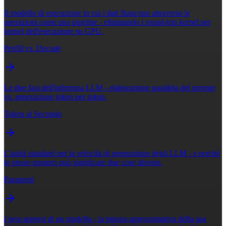
Il modello di esecuzione in cui i dati fluiscono attraverso le
operazioni come una pipeline - eliminando i round-trip kernel per
kernel dell'esecuzione su GPU.
Prefill vs. Decode
Le due fasi dell'inferenza LLM - elaborazione parallela del prompt
vs. generazione token per token.
Token al Secondo
L'unità standard per la velocità di generazione degli LLM - e perché
lo stesso numero può significare due cose diverse.
Parametri
I pesi appresi di un modello - la misura approssimativa della sua