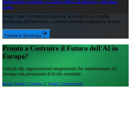
dimensione e capacità, e il driver diretto di memoria, velocità e
costo.
Scopri come l'architettura dataflow di SambaNova cambia
l'economia dell'inferenza - e perché abbiamo costruito su di essa.
Esplora la Tecnologia
Pronto a Costruire il Futuro dell'AI in
Europa?
Unisciti alle organizzazioni lungimiranti che implementano AI
sovrana con prestazioni di livello mondiale
Inizia Subito
Contatta il Team Commerciale