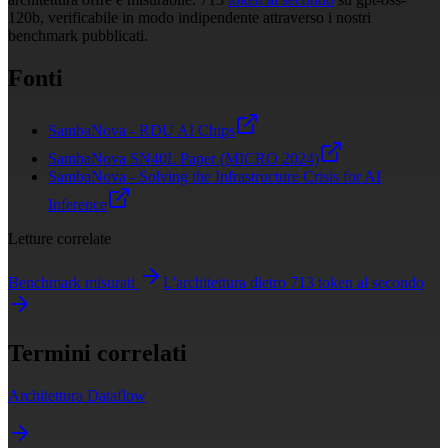
120b, verificabile in modo indipendente attraverso i nostri
benchmark pubblicati.
Fonti
SambaNova - RDU AI Chips
SambaNova SN40L Paper (MICRO 2024)
SambaNova - Solving the Infrastructure Crisis for AI
Inference
Letture correlate
Benchmark misurati
L'architettura dietro 713 token al secondo
Termini correlati
Architettura Dataflow