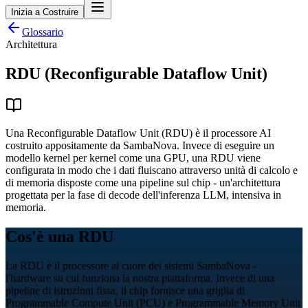
Inizia a Costruire
Glossario
Architettura
RDU (Reconfigurable Dataflow Unit)
Una Reconfigurable Dataflow Unit (RDU) è il processore AI
costruito appositamente da SambaNova. Invece di eseguire un
modello kernel per kernel come una GPU, una RDU viene
configurata in modo che i dati fluiscano attraverso unità di calcolo e
di memoria disposte come una pipeline sul chip - un'architettura
progettata per la fase di decode dell'inferenza LLM, intensiva in
memoria.
Cos'è una RDU
La RDU è il processore al cuore dei sistemi SambaNova -
l'hardware su cui funziona la nostra piattaforma. Invece di una
pipeline di istruzioni fissa, il chip fornisce una griglia di
Programmable Compute Unit (PCU) e Programmable Memory Unit