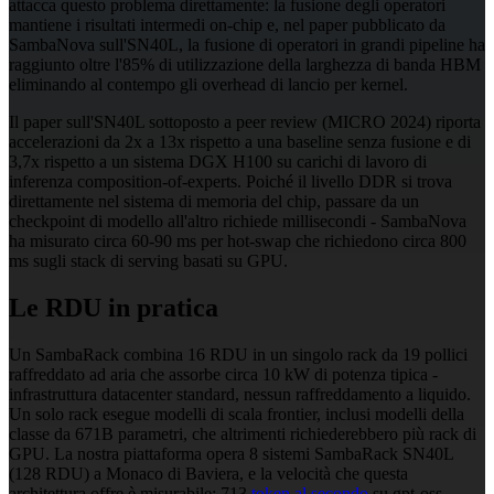
attacca questo problema direttamente: la fusione degli operatori
mantiene i risultati intermedi on-chip e, nel paper pubblicato da
SambaNova sull'SN40L, la fusione di operatori in grandi pipeline ha
raggiunto oltre l'85% di utilizzazione della larghezza di banda HBM
eliminando al contempo gli overhead di lancio per kernel.
Il paper sull'SN40L sottoposto a peer review (MICRO 2024) riporta
accelerazioni da 2x a 13x rispetto a una baseline senza fusione e di
3,7x rispetto a un sistema DGX H100 su carichi di lavoro di
inferenza composition-of-experts. Poiché il livello DDR si trova
direttamente nel sistema di memoria del chip, passare da un
checkpoint di modello all'altro richiede millisecondi - SambaNova
ha misurato circa 60-90 ms per hot-swap che richiedono circa 800
ms sugli stack di serving basati su GPU.
Le RDU in pratica
Un SambaRack combina 16 RDU in un singolo rack da 19 pollici
raffreddato ad aria che assorbe circa 10 kW di potenza tipica -
infrastruttura datacenter standard, nessun raffreddamento a liquido.
Un solo rack esegue modelli di scala frontier, inclusi modelli della
classe da 671B parametri, che altrimenti richiederebbero più rack di
GPU. La nostra piattaforma opera 8 sistemi SambaRack SN40L
(128 RDU) a Monaco di Baviera, e la velocità che questa
architettura offre è misurabile: 713
token al secondo
su gpt-oss-