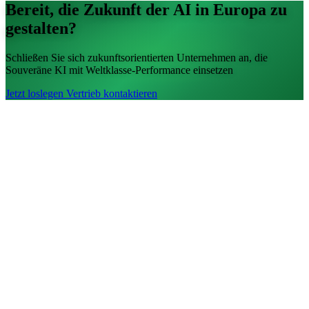
Bereit, die Zukunft der AI in Europa zu
gestalten?
Schließen Sie sich zukunftsorientierten Unternehmen an, die
Souveräne KI mit Weltklasse-Performance einsetzen
Jetzt loslegen
Vertrieb kontaktieren