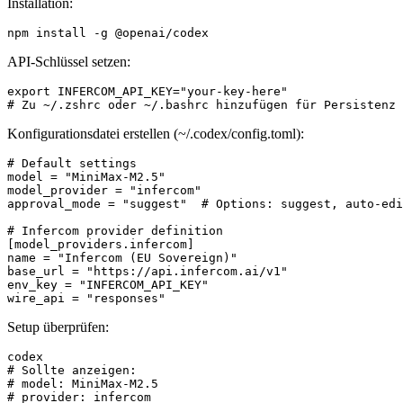
Installation:
npm install -g @openai/codex
API-Schlüssel setzen:
export INFERCOM_API_KEY="your-key-here"

# Zu ~/.zshrc oder ~/.bashrc hinzufügen für Persistenz
Konfigurationsdatei erstellen (~/.codex/config.toml):
# Default settings

model = "MiniMax-M2.5"

model_provider = "infercom"

approval_mode = "suggest"  # Options: suggest, auto-edi
# Infercom provider definition

[model_providers.infercom]

name = "Infercom (EU Sovereign)"

base_url = "https://api.infercom.ai/v1"

env_key = "INFERCOM_API_KEY"

wire_api = "responses"
Setup überprüfen:
codex

# Sollte anzeigen:

# model: MiniMax-M2.5

# provider: infercom