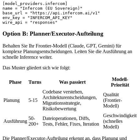
[model_providers.infercom]

name = "Infercom (EU Sovereign)"

base_url = "https://api.infercom.ai/v1"

env_key = "INFERCOM_API_KEY"

wire_api = "responses"
Option B: Planner/Executor-Aufteilung
Behalten Sie Ihr Frontier-Modell (Claude, GPT, Gemini) für
komplexe Planungsentscheidungen. Leiten Sie die Ausführung an
schnelle Inference weiter.
Das Muster gliedert sich wie folgt:
Modell-
Phase
Turns
Was passiert
Priorität
Codebase verstehen,
Qualität
Architekturentscheidungen,
Planung
5-15
(Frontier-
Migrationsstrategie,
Modell)
Risikobewertung
Geschwindigkeit
50-
Dateioperationen, Diffs,
Ausführung
(schnelles
200+
Tests, Fehler, Fixes, Iteration
Modell)
Die Planner/Executor-Aufteilung erkennt an, dass Planung und