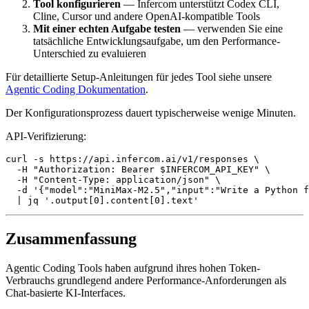
Tool konfigurieren
— Infercom unterstützt Codex CLI,
Cline, Cursor und andere OpenAI-kompatible Tools
Mit einer echten Aufgabe testen
— verwenden Sie eine
tatsächliche Entwicklungsaufgabe, um den Performance-
Unterschied zu evaluieren
Für detaillierte Setup-Anleitungen für jedes Tool siehe unsere
Agentic Coding Dokumentation
.
Der Konfigurationsprozess dauert typischerweise wenige Minuten.
API-Verifizierung:
curl -s https://api.infercom.ai/v1/responses \

  -H "Authorization: Bearer $INFERCOM_API_KEY" \

  -H "Content-Type: application/json" \

  -d '{"model":"MiniMax-M2.5","input":"Write a Python f
  | jq '.output[0].content[0].text'
Zusammenfassung
Agentic Coding Tools haben aufgrund ihres hohen Token-
Verbrauchs grundlegend andere Performance-Anforderungen als
Chat-basierte KI-Interfaces.