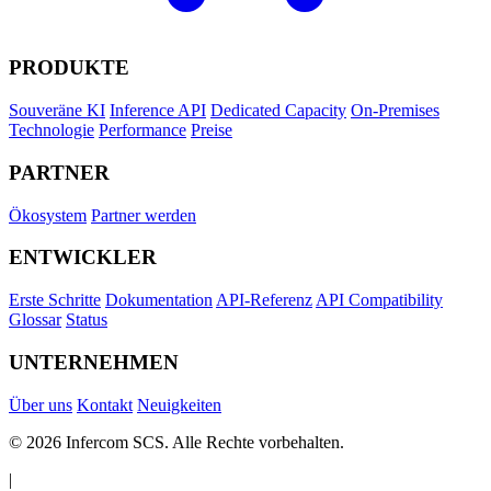
PRODUKTE
Souveräne KI
Inference API
Dedicated Capacity
On-Premises
Technologie
Performance
Preise
PARTNER
Ökosystem
Partner werden
ENTWICKLER
Erste Schritte
Dokumentation
API-Referenz
API Compatibility
Glossar
Status
UNTERNEHMEN
Über uns
Kontakt
Neuigkeiten
© 2026 Infercom SCS. Alle Rechte vorbehalten.
|