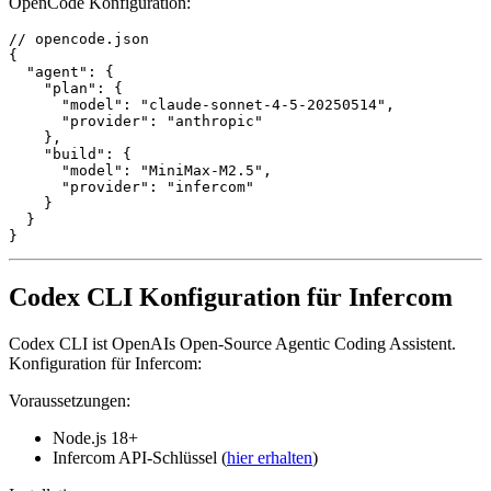
OpenCode Konfiguration:
// opencode.json

{

  "agent": {

    "plan": {

      "model": "claude-sonnet-4-5-20250514",

      "provider": "anthropic"

    },

    "build": {

      "model": "MiniMax-M2.5",

      "provider": "infercom"

    }

  }

}
Codex CLI Konfiguration für Infercom
Codex CLI ist OpenAIs Open-Source Agentic Coding Assistent.
Konfiguration für Infercom:
Voraussetzungen:
Node.js 18+
Infercom API-Schlüssel
(
hier erhalten
)