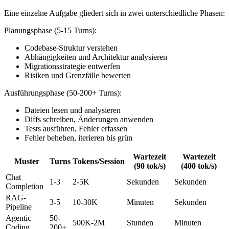
Eine einzelne Aufgabe gliedert sich in zwei unterschiedliche Phasen:
Planungsphase (5-15 Turns):
Codebase-Struktur verstehen
Abhängigkeiten und Architektur analysieren
Migrationsstrategie entwerfen
Risiken und Grenzfälle bewerten
Ausführungsphase (50-200+ Turns):
Dateien lesen und analysieren
Diffs schreiben, Änderungen anwenden
Tests ausführen, Fehler erfassen
Fehler beheben, iterieren bis grün
Wartezeit
Wartezeit
Muster
Turns
Tokens/Session
(90 tok/s)
(400 tok/s)
Chat
1-3
2-5K
Sekunden
Sekunden
Completion
RAG-
3-5
10-30K
Minuten
Sekunden
Pipeline
Agentic
50-
500K-2M
Stunden
Minuten
Coding
200+