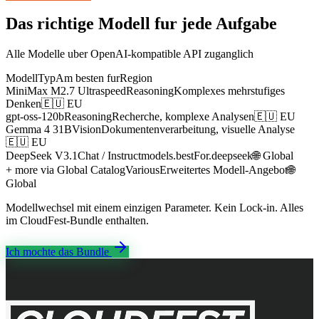
Das richtige Modell fur jede Aufgabe
Alle Modelle uber OpenAI-kompatible API zuganglich
Modell
Typ
Am besten fur
Region
MiniMax M2.7 Ultraspeed
Reasoning
Komplexes mehrstufiges
Denken
🇪🇺 EU
gpt-oss-120b
Reasoning
Recherche, komplexe Analysen
🇪🇺 EU
Gemma 4 31B
Vision
Dokumentenverarbeitung, visuelle Analyse
🇪🇺 EU
DeepSeek V3.1
Chat / Instruct
models.bestFor.deepseek
🌐 Global
+ more via Global Catalog
Various
Erweitertes Modell-Angebot
🌐
Global
Modellwechsel mit einem einzigen Parameter. Kein Lock-in. Alles
im CloudFest-Bundle enthalten.
Ich mochte das Bundle