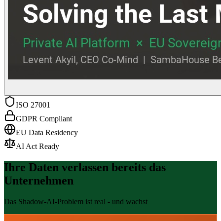
ISO 27001
GDPR Compliant
EU Data Residency
AI Act Ready
Ihre Daten verlassen bereits das
Unternehmen
Das Shadow-AI-Problem ist real - und wachst