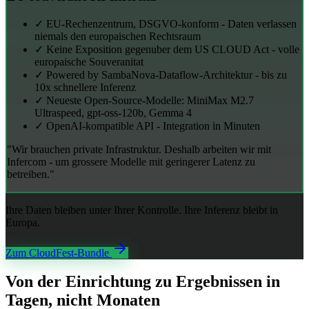
✓
EU-Rechenzentrum, DSGVO-konform - Daten verlassen
niemals den europaischen Rechtsraum
✓
Keine Exposition gegenuber dem US CLOUD Act - volle
europaische Souveranitat
✓
Powered by SambaNova-Dataflow-Architektur - bis zu
10x schnellere Inferenz
✓
Neueste Open-Source-Modelle: MiniMax M2.7
Ultraspeed, gpt-oss-120b, Gemma 4
✓
OpenAI-kompatible API - Integration in Minuten
"Wir brauchen private Infrastruktur. Deshalb arbeiten wir mit
Infercom - um grossere Modelle mit geringerer Latenz zu
betreiben."
Ihre Daten bleiben unter Ihrer Kontrolle. Ihre Inferenz bleibt in
Europa.
Zum CloudFest-Bundle
Von der Einrichtung zu Ergebnissen in
Tagen, nicht Monaten