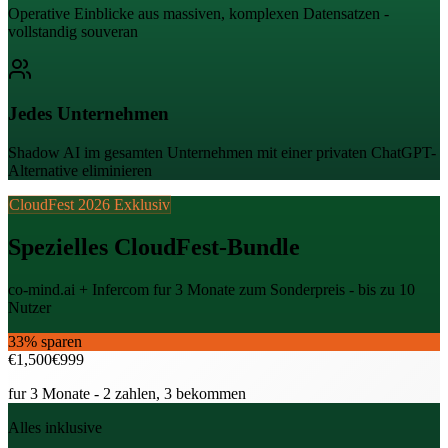
Operative Einblicke aus massiven, komplexen Datensatzen -
vollstandig souveran
Jedes Unternehmen
Shadow AI im gesamten Unternehmen mit einer privaten ChatGPT-
Alternative eliminieren
CloudFest 2026 Exklusiv
Spezielles CloudFest-Bundle
co-mind.ai + Infercom fur 3 Monate zum Sonderpreis - bis zu 10
Nutzer
33% sparen
€1,500
€999
fur 3 Monate - 2 zahlen, 3 bekommen
Alles inklusive