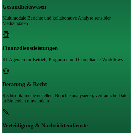
Gesundheitswesen
Multimodale Berichte und kollaborative Analyse sensibler
Medizindaten
Finanzdienstleistungen
KI-Agenten fur Betrieb, Prognosen und Compliance-Workflows
Beratung & Recht
Rechtsdokumente erstellen, Berichte analysieren, vertrauliche Daten
in Strategien umwandeln
Verteidigung & Nachrichtendienste