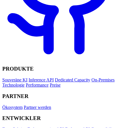
PRODUKTE
Souveräne KI
Inference API
Dedicated Capacity
On-Premises
Technologie
Performance
Preise
PARTNER
Ökosystem
Partner werden
ENTWICKLER