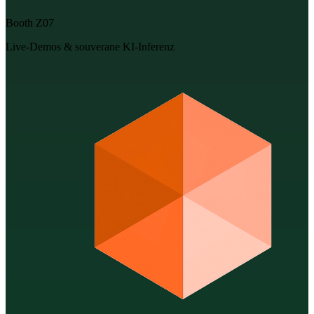
Booth Z07
Live-Demos & souverane KI-Inferenz