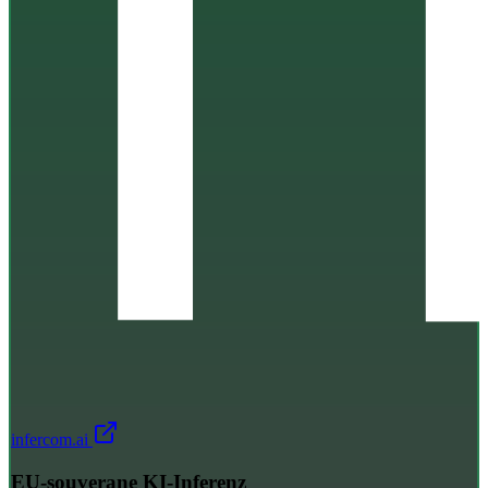
infercom.ai
EU-souverane KI-Inferenz