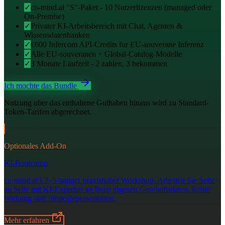
✓
co-mind.ai "S"-Paket - 10 Nutzerlizenzen (managed oder
On-Premise)
✓
Privater KI-Arbeitsbereich mit Chat, Agenten &
Wissensdatenbanken
✓
€600 Infercom API-Credits fur EU-souverane Inferenz
✓
Alle EU-souveranen + Global-Catalog-Modelle
✓
3 Monate Laufzeit - 2 zahlen, 3 bekommen
Ich mochte das Bundle
Nutzung uber das enthaltene Guthaben hinaus wird zu Standard-
Token-Tarifen abgerechnet.
Optionales Add-On
KI-Bootcamp
co-mind.ai's 2–5-tagiger praxisnaher Workshop. Arbeiten Sie Seite
an Seite mit KI-Experten an Ihren eigenen Geschaftsdaten. Echte
Wirkung statt Strategieprasentation.
Mehr erfahren