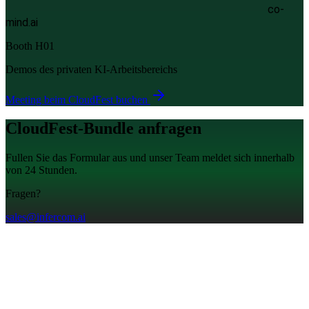
co-
mind.ai
Booth H01
Demos des privaten KI-Arbeitsbereichs
Meeting beim CloudFest buchen
CloudFest-Bundle anfragen
Fullen Sie das Formular aus und unser Team meldet sich innerhalb
von 24 Stunden.
Fragen?
sales@infercom.ai