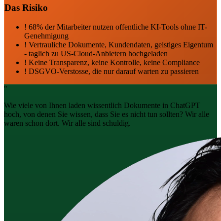
Das Risiko
!
68% der Mitarbeiter nutzen offentliche KI-Tools ohne IT-
Genehmigung
!
Vertrauliche Dokumente, Kundendaten, geistiges Eigentum
- taglich zu US-Cloud-Anbietern hochgeladen
!
Keine Transparenz, keine Kontrolle, keine Compliance
!
DSGVO-Verstosse, die nur darauf warten zu passieren
"
Wie viele von Ihnen laden wissentlich Dokumente in ChatGPT
hoch, von denen Sie wissen, dass Sie es nicht tun sollten? Wir alle
waren schon dort. Wir alle sind schuldig.