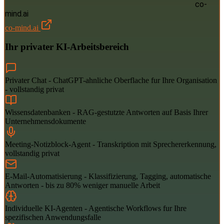
co-
mind.ai
co-mind.ai
Ihr privater KI-Arbeitsbereich
Privater Chat
-
ChatGPT-ahnliche Oberflache fur Ihre Organisation
- vollstandig privat
Wissensdatenbanken
-
RAG-gestutzte Antworten auf Basis Ihrer
Unternehmensdokumente
Meeting-Notizblock-Agent
-
Transkription mit Sprechererkennung,
vollstandig privat
E-Mail-Automatisierung
-
Klassifizierung, Tagging, automatische
Antworten - bis zu 80% weniger manuelle Arbeit
Individuelle KI-Agenten
-
Agentische Workflows fur Ihre
spezifischen Anwendungsfalle