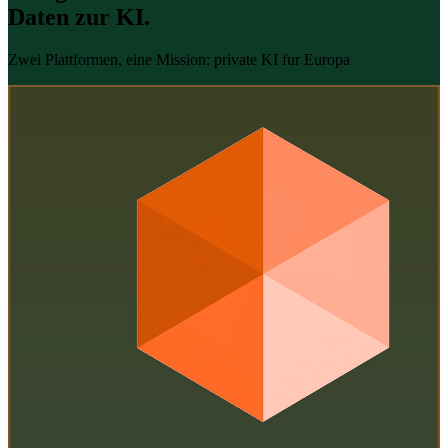
Daten zur KI.
Zwei Plattformen, eine Mission: private KI fur Europa