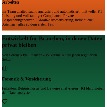
Arbeiten
Ihr Team chattet, sucht, analysiert und automatisiert - mit voller KI-
Leistung und vollstandiger Compliance. Private
Besprechungsnotizen, E-Mail-Automatisierung, individuelle
Agenten - alles ab dem ersten Tag.
Entwickelt fur Branchen, in denen Daten
privat bleiben
Von Forensik bis Finanzen - souverane KI fur jeden regulierten
Sektor
Forensik & Versicherung
Fallakten, Betrugsmuster und Beweise analysieren - KI bleibt neben
den Datenanalysten