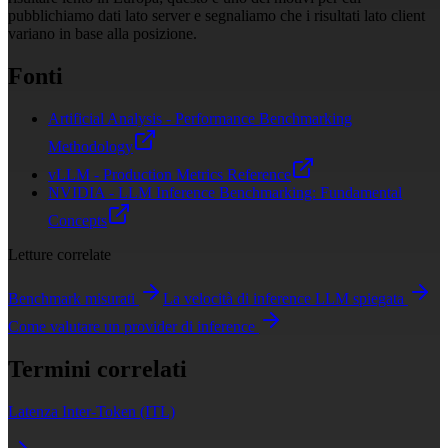
pubblichiamo dati lato server e segnaliamo che i risultati lato client
variano in base alla posizione.
Fonti
Artificial Analysis - Performance Benchmarking
Methodology
vLLM - Production Metrics Reference
NVIDIA - LLM Inference Benchmarking: Fundamental
Concepts
Letture correlate
Benchmark misurati
La velocità di inference LLM spiegata
Come valutare un provider di inference
Termini correlati
Latenza Inter-Token (ITL)