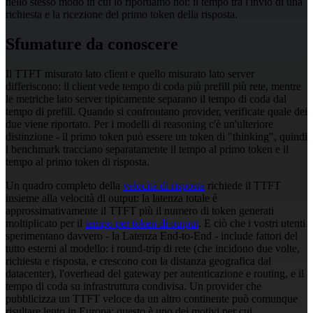
nello stesso modo in cui lo riportiamo noi: il tempo tra l'invio di una
richiesta e la ricezione del primo token della risposta.
Sfumature da conoscere
Il TTFT misurato lato client e quello misurato lato server
differiscono: il client vede tempo di coda più prefill più rete, mentre
le metriche lato server tipicamente separano il tempo di coda dal
tempo di prefill. Quando si confrontano provider, verificate quale dei
due viene riportato. Per i modelli di reasoning c'è un'ulteriore
distinzione - il primo token può essere un token di "thinking", quindi
i benchmark tracciano separatamente il tempo al primo token e il
tempo al primo token di risposta.
Un quadro completo della
velocità di risposta
richiede il TTFT
insieme alla velocità di output: la latenza totale è
approssimativamente il TTFT più il numero di token generati
moltiplicato per il
tempo per token di output
. E ciò che i vostri utenti
sperimentano davvero - la Latenza End-to-End - include fattori del
tutto esterni al modello: i round-trip di rete (che incidono due volte,
richiesta e risposta, e crescono con la distanza geografica dal
datacenter), l'overhead del gateway per autenticazione e routing, e il
tempo di coda su infrastruttura condivisa. Un provider che
pubblicizza un TTFT veloce da un altro continente può comunque
risultare lento in Europa; questo è uno dei motivi per cui