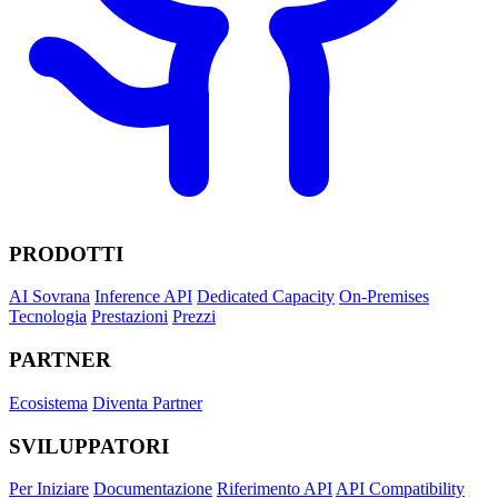
PRODOTTI
AI Sovrana
Inference API
Dedicated Capacity
On-Premises
Tecnologia
Prestazioni
Prezzi
PARTNER
Ecosistema
Diventa Partner
SVILUPPATORI
Per Iniziare
Documentazione
Riferimento API
API Compatibility