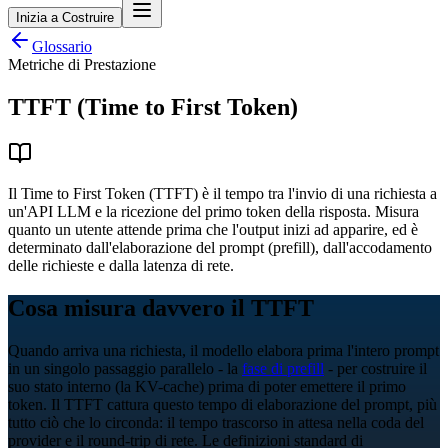
Inizia a Costruire
Glossario
Metriche di Prestazione
TTFT (Time to First Token)
Il Time to First Token (TTFT) è il tempo tra l'invio di una richiesta a
un'API LLM e la ricezione del primo token della risposta. Misura
quanto un utente attende prima che l'output inizi ad apparire, ed è
determinato dall'elaborazione del prompt (prefill), dall'accodamento
delle richieste e dalla latenza di rete.
Cosa misura davvero il TTFT
Quando arriva una richiesta, il modello elabora prima l'intero prompt
in un singolo passaggio parallelo - la
fase di prefill
- per costruire il
suo stato interno (la KV-cache) prima di poter emettere il primo
token. Il TTFT cattura questo tempo di elaborazione del prompt, più
tutto ciò che lo circonda: il tempo trascorso in attesa nella coda del
provider e il round-trip di rete. Le definizioni standard di