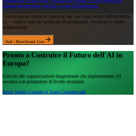
considerare in una volta - prompt più output. La sua lunghezza
plasma direttamente velocità e costo dell'inferenza.
Guarda queste metriche misurate dal vivo sulla nostra infrastruttura
EU - numeri reali da hardware di produzione, verificati in modo
indipendente.
Vedi i Benchmark Live
Pronto a Costruire il Futuro dell'AI in
Europa?
Unisciti alle organizzazioni lungimiranti che implementano AI
sovrana con prestazioni di livello mondiale
Inizia Subito
Contatta il Team Commerciale