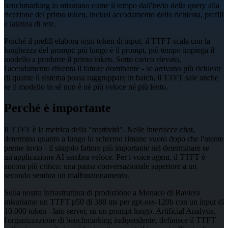
benchmarking lo misurano come il tempo dall'invio della query alla
ricezione del primo token, inclusi accodamento della richiesta, prefill
e latenza di rete.
Poiché il prefill elabora ogni token di input, il TTFT scala con la
lunghezza del prompt: più lungo è il prompt, più tempo impiega il
modello a produrre il primo token. Sotto carico elevato,
l'accodamento diventa il fattore dominante - se arrivano più richieste
di quante il sistema possa raggruppare in batch, il TTFT sale anche
se il modello in sé non è né più veloce né più lento.
Perché è importante
Il TTFT è la metrica della "reattività". Nelle interfacce chat,
determina quanto a lungo lo schermo rimane vuoto dopo che l'utente
preme invio - il singolo fattore più importante nel determinare se
un'applicazione AI sembra veloce. Per i voice agent, il TTFT è
ancora più critico: una pausa conversazionale superiore a un
secondo sembra un malfunzionamento.
Sulla nostra infrastruttura di produzione a Monaco di Baviera
misuriamo un TTFT p50 di 388 ms per gpt-oss-120b con un input di
10.000 token - lato server, su un prompt lungo. Artificial Analysis,
l'organizzazione di benchmarking indipendente, definisce il TTFT